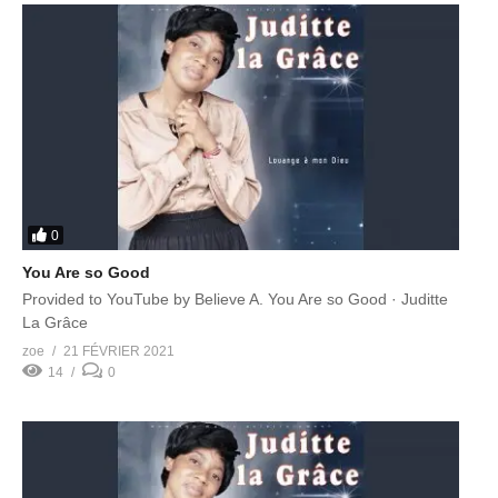
0
You Are so Good
Provided to YouTube by Believe A. You Are so Good · Juditte
La Grâce
zoe
21 FÉVRIER 2021
14
0