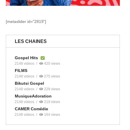
[metaslider id="2819"]
LES CHAINES
Gospel Hits
2148 videos
420 views
FILMS
2148 videos
275 views
Bikutsi Gospel
2148 videos
229 views
MusiqueAdoration
2148 videos
219 views
CAMER Comédie
2148 videos
164 views