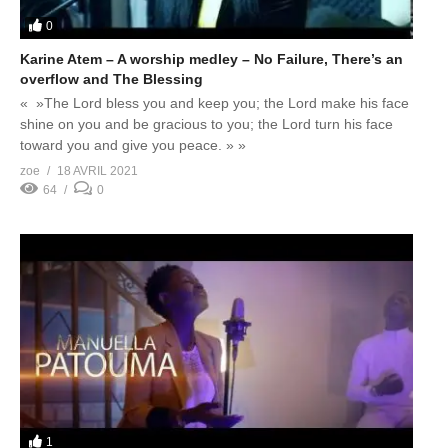
0
Karine Atem – A worship medley – No Failure, There’s an
overflow and The Blessing
« »The Lord bless you and keep you; the Lord make his face
shine on you and be gracious to you; the Lord turn his face
toward you and give you peace. » »
zoe
18 AVRIL 2021
64
0
1