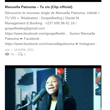
Manuella Patouma – Tu vis (Clip officiel)
Découvrez le nouveau single de Manuella Patouma, intitulé «
TU VIS ». Réalisation : Gospelfeeling | Daniel M.
Management & Booking : +237 695 96 61 16 /
gospelfeeling@gmail.com
https://www.facebook.com/gospelfeelin…​ Suivez Manuella
Patouma ➽ Facebook :
https://www.facebook.com/manuellapatouma​ ➽ Instagram :
https://www.instagram.com/manuellapat…​ LYRICS On
zoe
18 AVRIL 2021
raconte des histoires sur toi On entend des témoignages de
78
0
foi Il […]