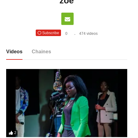
zoe
Subscribe
0
474 videos
Videos
Chaines
2