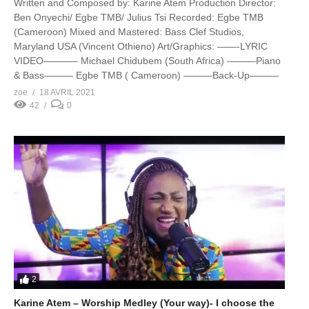
Written and Composed by: Karine Atem Production Director:
Ben Onyechi/ Egbe TMB/ Julius Tsi Recorded: Egbe TMB
(Cameroon) Mixed and Mastered: Bass Clef Studios,
Maryland USA (Vincent Othieno) Art/Graphics: ——-LYRIC
VIDEO———– Michael Chidubem (South Africa) ———Piano
& Bass——— Egbe TMB ( Cameroon) ———Back-Up———
Merveille Onguenet […]
zoe
18 AVRIL 2021
42
0
2
Karine Atem – Worship Medley (Your way)- I choose the