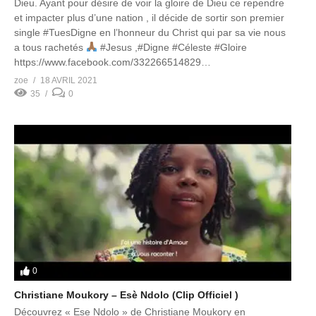
Dieu. Ayant pour désire de voir la gloire de Dieu ce rependre
et impacter plus d’une nation , il décide de sortir son premier
single #TuesDigne​ en l’honneur du Christ qui par sa vie nous
a tous rachetés
#Jesus​ ,#Digne​ #Céleste​ #Gloire​
https://www.facebook.com/332266514829…
zoe
18 AVRIL 2021
35
0
0
Christiane Moukory – Esè Ndolo (Clip Officiel )
Découvrez « Ese Ndolo » de Christiane Moukory en