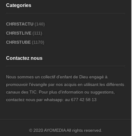
Categories
CHRISTACTU
(140)
CHRISTLIVE
(111)
CHRISTUBE
(1170)
Contactez nous
Nous sommes un collectif d'enfant de Dieu engagé à
promouvoir l'évangile par nos acquis en utilisant les différents
canaux des TIC. Pour plus d'information ou suggestions,
contactez nous par whatsapp: au 677 42 58 13
© 2020 AYOMEDIA All rights reserved.