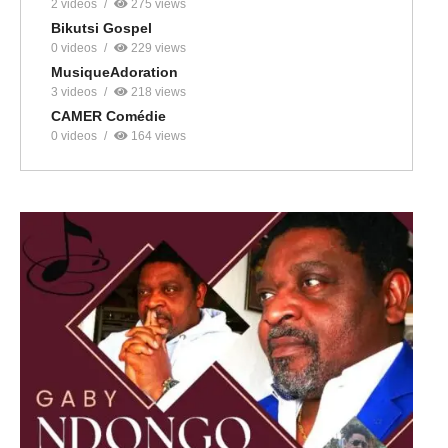
2 videos
275 views
Bikutsi Gospel
0 videos
229 views
MusiqueAdoration
3 videos
218 views
CAMER Comédie
0 videos
164 views