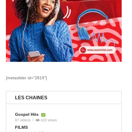
[metaslider id="2819"]
LES CHAINES
Gospel Hits
87 videos
420 views
FILMS