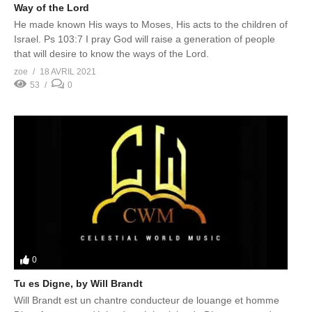
Way of the Lord
He made known His ways to Moses, His acts to the children of
Israel. Ps 103:7 I pray God will raise a generation of people
that will desire to know the ways of the Lord.
zoe
18 AVRIL 2021
53
0
0
Tu es Digne, by Will Brandt
Will Brandt est un chantre conducteur de louange et homme