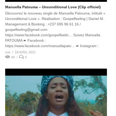
Manuella Patouma – Unconditional Love (Clip officiel)
Découvrez le nouveau single de Manuella Patouma, intitulé «
Unconditional Love ». Réalisation : Gospelfeeling | Daniel M.
Management & Booking : +237 695 96 61 16 /
gospelfeeling@gmail.com
https://www.facebook.com/gospelfeelin…​ Suivez Manuella
PATOUMA ➽ Facebook :
https://www.facebook.com/manuellapato…​ ➽ Instagram :
https://www.instagram.com/manuellapat…​ LYRICS When you
zoe
18 AVRIL 2021
cried on the cross It is finished, It is finished Yet […]
48
0