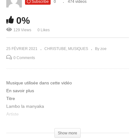
Subscribe
0
474 videos
0%
129 Views
0 Likes
25 FÉVRIER 2021
CHRISTUBE
MUSIQUES
By zoe
0 Comments
Musique utilisée dans cette vidéo
En savoir plus
Titre
Lambo la manyaka
Artiste
Guy Michel
Album
Show more
Génération shine