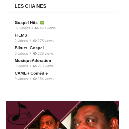
LES CHAINES
Gospel Hits
87 videos
420 views
FILMS
2 videos
275 views
Bikutsi Gospel
0 videos
229 views
MusiqueAdoration
3 videos
218 views
CAMER Comédie
0 videos
164 views