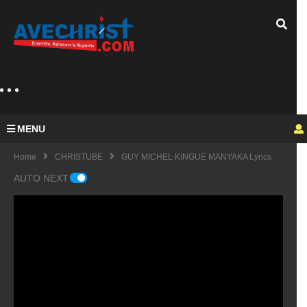
MENU
Home
CHRISTUBE
GUY MICHEL KINGUE MANYAKA Lyrics
AUTO NEXT
Guy
Mich
el
KING
fulfu
UE
de