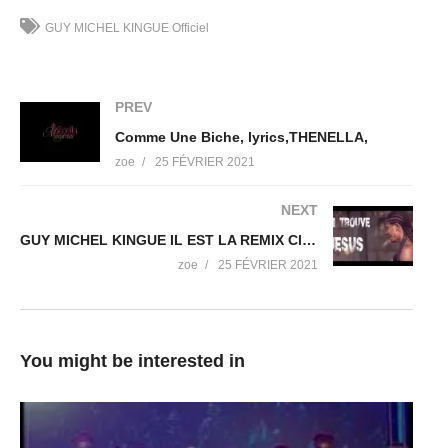
Concédé sous licence à YouTube par
GUY MICHEL KINGUE Officiel
Zimbalam (au nom de Night Garden Event)
(Visited 129 times, 2 visits today)
PREV
Comme Une Biche, lyrics,THENELLA,
zoe
25 FÉVRIER 2021
NEXT
GUY MICHEL KINGUE IL EST LA REMIX Clip Officiel
zoe
25 FÉVRIER 2021
You might be interested in