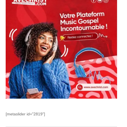
[metaslider id="2819"]