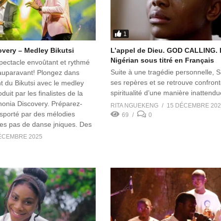
1
very – Medley Bikutsi
L’appel de Dieu. GOD CALLING. 
Nigérian sous titré en Français
ectacle envoûtant et rythmé
Suite à une tragédie personnelle, 
uparavant! Plongez dans
ses repères et se retrouve confront
nt du Bikutsi avec le medley
spiritualité d’une manière inattendu
duit par les finalistes de la
nonia Discovery. Préparez-
RITA NGUEKENG
15 DÉCEMBRE 202
nsporté par des mélodies
69
0
des pas de danse jniques. Des
x se sont réunis pour vous
ÉCEMBRE 2025
rience musicale incomparable.