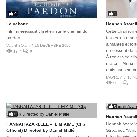
0
1
La cabane
Hannah Azarel
Film intéressant chrétien sur le chemin du
Cette chanson 
pardon
toutes les mam
aimantes et fort
Valentin Otam
15 DÉCEMBRE 2025
ne cessent de s
19
0
À travers ce cli
merci… Merci po
nuits sans somme
À toutes les […]
MAPREM
10 N
50
0
0
0
Hannah Azarel
Hannah Azarelle 
HANNAH AZARELLE – IL M’AIME (Clip
Officiel) Directed by Daniel Mallé
Streamez ‘Venez 
https://social.