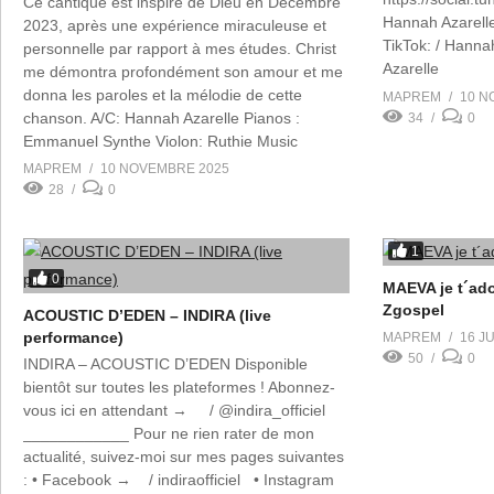
Ce cantique est inspiré de Dieu en Décembre
Hannah Azarelle
2023, après une expérience miraculeuse et
TikTok: / Hanna
personnelle par rapport à mes études. Christ
Azarelle
me démontra profondément son amour et me
donna les paroles et la mélodie de cette
MAPREM
10 N
chanson. A/C: Hannah Azarelle Pianos :
34
0
Emmanuel Synthe Violon: Ruthie Music
Batterie : Alpha Oméga records Choeurs :
MAPREM
10 NOVEMBRE 2025
Francine […]
28
0
1
0
MAEVA je t´ador
Zgospel
ACOUSTIC D’EDEN – INDIRA (live
performance)
MAPREM
16 JU
50
0
INDIRA – ACOUSTIC D’EDEN Disponible
bientôt sur toutes les plateformes ! Abonnez-
vous ici en attendant → / @indira_officiel ​
____________ Pour ne rien rater de mon
actualité, suivez-moi sur mes pages suivantes
: • Facebook → / indiraofficiel ​ • Instagram