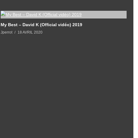
My Best – David K (Official vidéo) 2019
J
Jperrot
18 AVRIL 2020
J