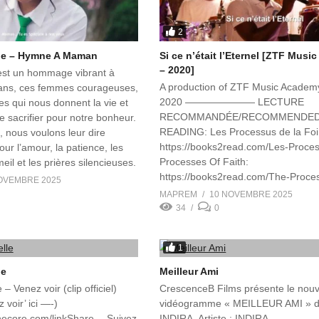
2
le – Hymne A Maman
Si ce n’était l’Eternel [ZTF Mus
– 2020]
est un hommage vibrant à
A production of ZTF Music Acade
ans, ces femmes courageuses,
2020 ——————— LECTURE
es qui nous donnent la vie et
RECOMMANDÉE/RECOMMENDE
e sacrifier pour notre bonheur.
READING: Les Processus de la Foi
p, nous voulons leur dire
https://books2read.com/Les-Proc
ur l’amour, la patience, les
Processes Of Faith:
il et les prières silencieuses.
https://books2read.com/The-Proc
OVEMBRE 2025
The making of Disciples:
MAPREM
10 NOVEMBRE 2025
https://books2read.com/The-Makin
34
0
Faire des Disciples:
https://books2read.com/Faire-Des
1
RESSOURCES UTILES/USEFUL
RESOURCES: Online bookstore:
le
Meilleur Ami
https://ztfbooks.com FREE online B
– Venez voir (clip officiel)
CrescenceB Films présente le nouv
course: https://bcc.ztfministry.org L
voir’ ici —-)
vidéogramme « MEILLEUR AMI » de 
(24/7): https://helpdesk.ztfministry.
tunecore.com/linkShare… Suivez
INDIRA. Artiste : INDIRA