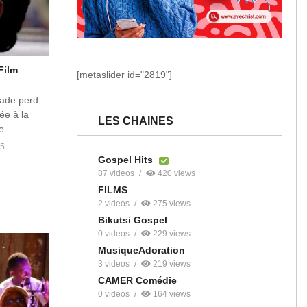
Film
[metaslider id="2819"]
Sade perd
ée à la
LES CHAINES
e.
5
Gospel Hits
87 videos
420 views
FILMS
2 videos
275 views
Bikutsi Gospel
0 videos
229 views
MusiqueAdoration
3 videos
219 views
CAMER Comédie
0 videos
164 views