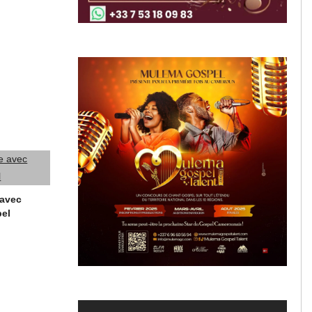
 avec
pel