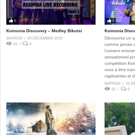
0
0
Koinonia Discovery – Medley Bikutsi
Koinonia Disco
Découvrez un sp
MAPREM
30 DÉCEMBRE 2025
56
0
comme jamais a
l’univers enivra
sensationnel pro
compétition Koi
vous à être tra
captivantes et 
jeune talentueu
MAPREM
30 D
offrir une expé
20
0
[…]