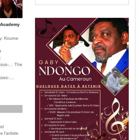
ic Academy
my: Koume
D
:
essus-… The
esses-…
g-of-…
-Disc…
ible
el
ive support
l’artiste
org