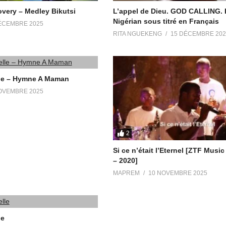
very – Medley Bikutsi
L’appel de Dieu. GOD CALLING. 
Nigérian sous titré en Français
ÉCEMBRE 2025
RITA NGUEKENG
15 DÉCEMBRE 202
le – Hymne A Maman
OVEMBRE 2025
2
Si ce n’était l’Eternel [ZTF Mus
– 2020]
MAPREM
10 NOVEMBRE 2025
le