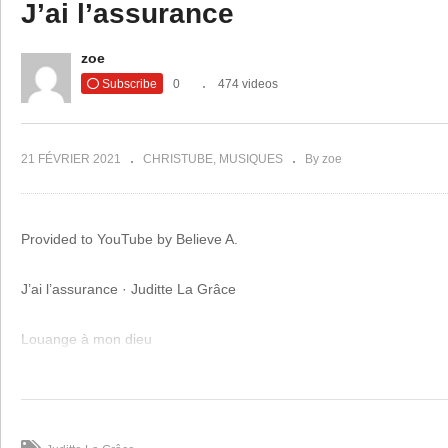
J’ai l’assurance
Copy Embed Code
Guy
MA
zoe
J’irai.DAT
le 
Subscribe
0
474 videos
21 FÉVRIER 2021
CHRISTUBE
MUSIQUES
By zoe
Provided to YouTube by Believe A.
J’ai l’assurance · Juditte La Grâce
Louange à mon dieu
℗ New age music entertainment
Released on: 2020-01-20