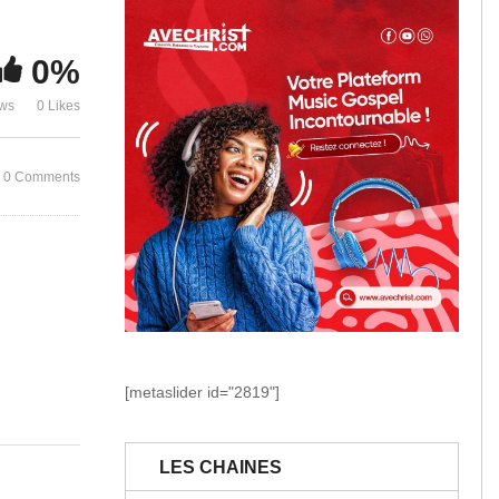
CONSUMING F
D PSALMIST 
0%
Jamais Seul
VIDEO)
ews
0 Likes
0 Comments
[metaslider id="2819"]
LES CHAINES