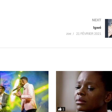
NEXT
Igwé
zoe
21 FÉVRIER 2021
1