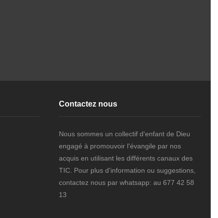
z
Contactez nous
Nous sommes un collectif d'enfant de Dieu
engagé à promouvoir l'évangile par nos
acquis en utilisant les différents canaux des
TIC. Pour plus d'information ou suggestions,
contactez nous par whatsapp: au 677 42 58
13