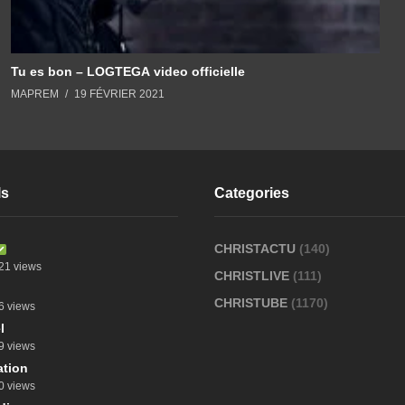
Tu es bon – LOGTEGA video officielle
MAPREM
19 FÉVRIER 2021
ls
Categories
CHRISTACTU
(140)
21 views
CHRISTLIVE
(111)
CHRISTUBE
(1170)
6 views
l
9 views
tion
0 views