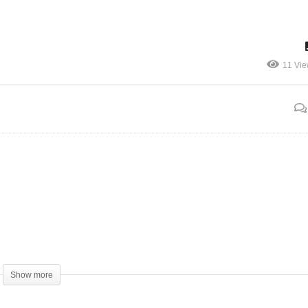
 Michel KINGUE feat
fulfude medley by celestial
BEL FA – L’amour pour
chorus choir catholic
Cameroun (clip officiel)
university parish buea
11 Vi
Show more