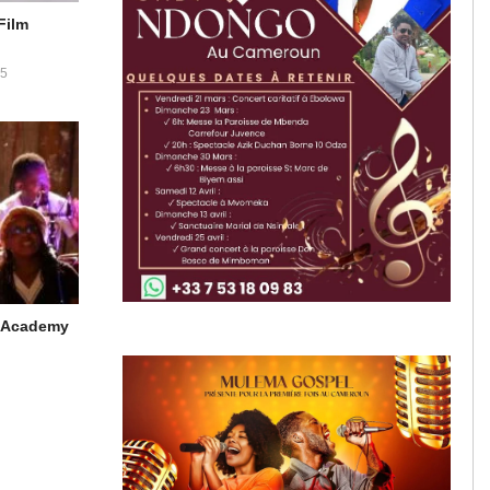
Film
5
ic Academy