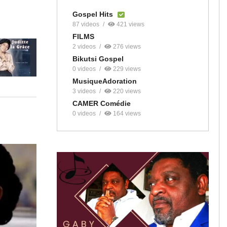
Gospel Hits
87 videos
421 views
FILMS
2 videos
276 views
Bikutsi Gospel
0 videos
229 views
MusiqueAdoration
3 videos
220 views
CAMER Comédie
0 videos
164 views