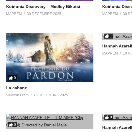
Koinonia Discovery – Medley Bikutsi
Koinonia Disco
MAPREM
30 DÉCEMBRE 2025
MAPREM
30 D
1
Hannah Azarel
MAPREM
10 N
0
La cabane
Valentin Otam
15 DÉCEMBRE 2025
0
0
Hannah Azarel