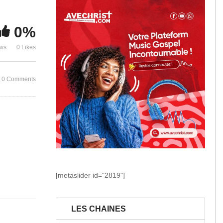
CONSUMING F
D PSALMIST 
0%
Jamais Seul
VIDEO)
ews
0 Likes
0 Comments
[metaslider id="2819"]
LES CHAINES