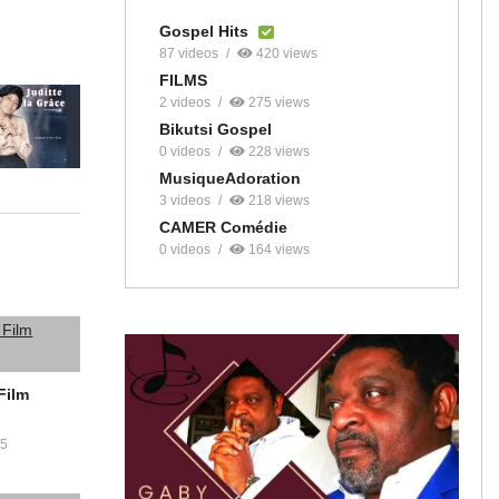
Gospel Hits
87 videos
420 views
FILMS
2 videos
275 views
Bikutsi Gospel
0 videos
228 views
MusiqueAdoration
3 videos
218 views
CAMER Comédie
0 videos
164 views
Film
5