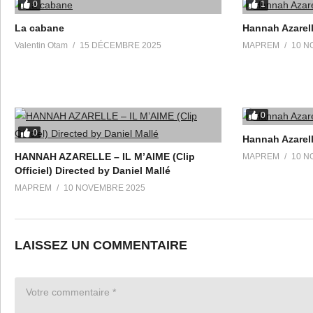
0
1
La cabane
Hannah Azarel
Valentin Otam
15 DÉCEMBRE 2025
MAPREM
10 N
0
0
Hannah Azarel
HANNAH AZARELLE – IL M’AIME (Clip
MAPREM
10 N
Officiel) Directed by Daniel Mallé
MAPREM
10 NOVEMBRE 2025
LAISSEZ UN COMMENTAIRE