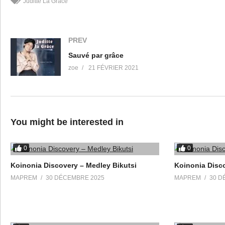
Juditte La Grâce
Composer: Etienne Nguefack
Arranger: Etienne Nguefack
PREV
Author: Nyabeng Iponang Juditte
Sauvé par grâce
Music Publisher: new age music entertainment
zoe
21 FÉVRIER 2021
Auto-generated by YouTube.
(Visited 20 times, 1 visits today)
You might be interested in
0
0
Koinonia Discovery – Medley Bikutsi
Koinonia Disco
MAPREM
30 DÉCEMBRE 2025
MAPREM
30 D