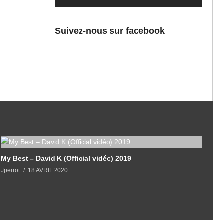
Suivez-nous sur facebook
My Best – David K (Official vidéo) 2019
J
Jperrot
18 AVRIL 2020
J