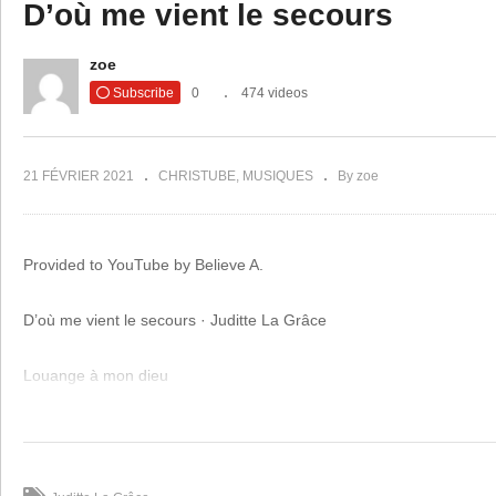
D’où me vient le secours
Copy Embed Code
Guy
MA
zoe
J’irai.DAT
le 
Subscribe
0
474 videos
21 FÉVRIER 2021
CHRISTUBE
MUSIQUES
By zoe
Provided to YouTube by Believe A.
D’où me vient le secours · Juditte La Grâce
Louange à mon dieu
℗ New age music entertainment
Released on: 2020-01-20