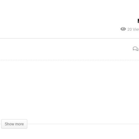
 Michel KINGUE feat
fulfude medley by celestial
BEL FA – L’amour pour
chorus choir catholic
Cameroun (clip officiel)
university parish buea
20 Vi
Show more