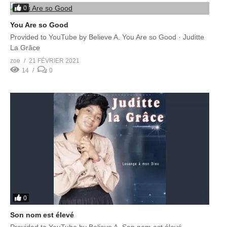
0
You Are so Good
Provided to YouTube by Believe A. You Are so Good · Juditte
La Grâce
zoe
21 FÉVRIER 2021
14
0
0
Son nom est élevé