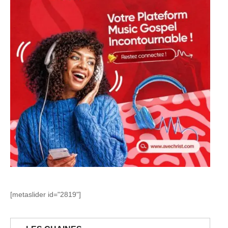
[metaslider id="2819"]