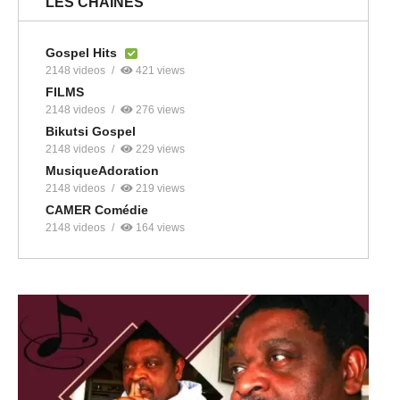
LES CHAINES
Gospel Hits
2148 videos
421 views
FILMS
2148 videos
276 views
Bikutsi Gospel
2148 videos
229 views
MusiqueAdoration
2148 videos
219 views
CAMER Comédie
2148 videos
164 views