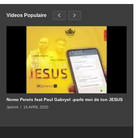
Videos Populaire
S
J
Nomo Perets feat Paul Gabryel -parle moi de ton JESUS
Jperrot
16 AVRIL 2020