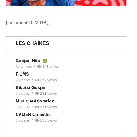
[metaslider id="2819"]
LES CHAINES
Gospel Hits
87 videos
421 views
FILMS
2 videos
277 views
Bikutsi Gospel
0 videos
231 views
MusiqueAdoration
3 videos
221 views
CAMER Comédie
0 videos
165 views