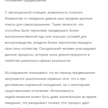
положение предвкушения.
С эволюционной позиции, возможность получать
блаженство от ожидания давала наш предкам крупные
плюсы для самосохранения. Такие личности, что
способны были терпеливо предвкушать более
высококачественной еды или хороших условий для
воспроизводства, владели более перспектив передать
свои гены потомству. Сегодняшний человек унаследовал
данные процессы, которые ныне демонстрируются в
наиболее различных сферах реальности.
Исследования показывают, что во период предвкушения
запускаются аналогичные нервные сети, что и при
достижении подлинной поощрения, но с некоторыми
существенными отличиями. Интенсивность
задействования может быть даже значительнее во время
ожидания, что раскрывает, почему этот процесс дает