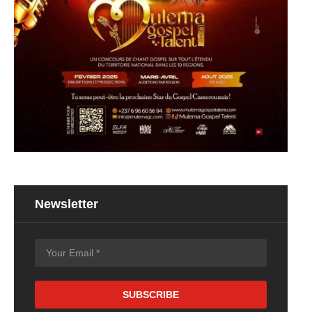
Newsletter