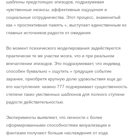
шаблоны предстоящих эпизодов, подразумевая
чувственные нюансы, аффективные ощущения и
социальные сотрудничества. Этот процесс, знаменитый
как « проспективная память », выступает единственным из
главных источников радости от ожидания.
Во момент психического моделирования задействуются
практически те же участки мозга, что и при реальном
впечатлении эпизодов. Это подразумевает, что индивид
способен буквально « ощутить » грядущее событие
заранее, приобретя крупную долю удовольствия еще до
его наступления. казино 777 подчеркивает существенность
степени таких умственных шаблонов для полного ступени
радости действительностью.
Эксперименты выявляют, что личности с более
сформированными способностями визуализации и
фантазии получают больше наслаждения от хода