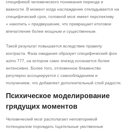
спецификой человеческого понимания периода и
важности. В момент когда наслаждение откладывается на
специфический срок, головной мозг имеет перспективу
« накопить » предвкушение, что превращает итоговое
впечатление более мощным и существенным.
Такой результат повышается вследствие правилу
контраста. Фаза ожидания образует специфический фон
azino 777, на котором само эпизод осознается более
интенсивно. Более того, отложенное блаженство
регулярно ассоциируется с самообладанием и
получением, что добавляет дополнительный слой радости.
Психическое моделирование
грядущих моментов
Человеческий мозг располагает неповторимой
потенциалом порождать тщательные умственные