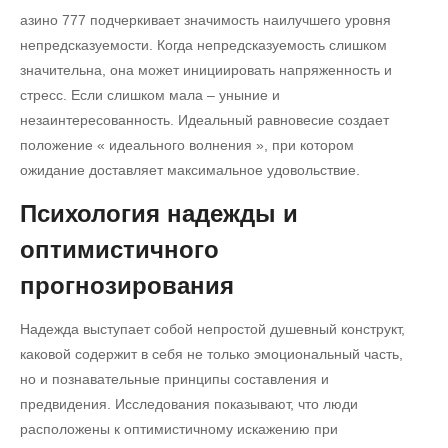
азино 777 подчеркивает значимость наилучшего уровня
непредсказуемости. Когда непредсказуемость слишком
значительна, она может инициировать напряженность и
стресс. Если слишком мала – уныние и
незаинтересованность. Идеальный равновесие создает
положение « идеального волнения », при котором
ожидание доставляет максимальное удовольствие.
Психология надежды и
оптимистичного
прогнозирования
Надежда выступает собой непростой душевный конструкт,
каковой содержит в себя не только эмоциональный часть,
но и познавательные принципы составления и
предвидения. Исследования показывают, что люди
расположены к оптимистичному искажению при