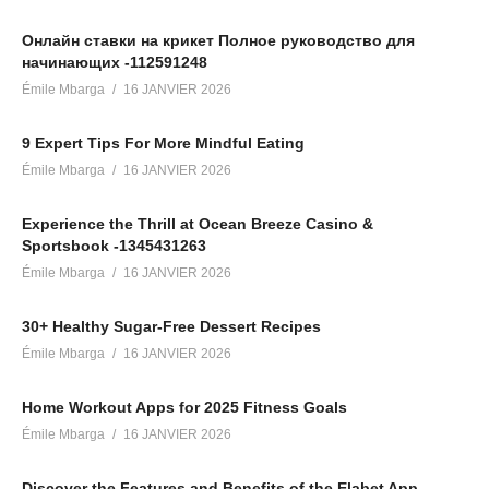
Онлайн ставки на крикет Полное руководство для
начинающих -112591248
Émile Mbarga
16 JANVIER 2026
9 Expert Tips For More Mindful Eating
Émile Mbarga
16 JANVIER 2026
Experience the Thrill at Ocean Breeze Casino &
Sportsbook -1345431263
Émile Mbarga
16 JANVIER 2026
30+ Healthy Sugar-Free Dessert Recipes
Émile Mbarga
16 JANVIER 2026
Home Workout Apps for 2025 Fitness Goals
Émile Mbarga
16 JANVIER 2026
Discover the Features and Benefits of the Elabet App