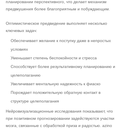
планировании перспективного, что делает механизм
предвкушения более благоприятным и побуждающим.
Оптимистическое предвидение выполняет несколько
ключевых задач:
Обеспечивает желание к поступку даже в непростых
условиях
Уменьшает степень беспокойности и стресса
Способствует более результативному планированию и
целеполаганию
Увеличивает ментальную надежность к фиаско
Порождает положительную обратную контакт в
структуре целеполагания
Нейровизуализационные исследования показывают, что
при позитивном прогнозировании задействуются участки
мозга, связанные с обработкой приза и радостью. azino