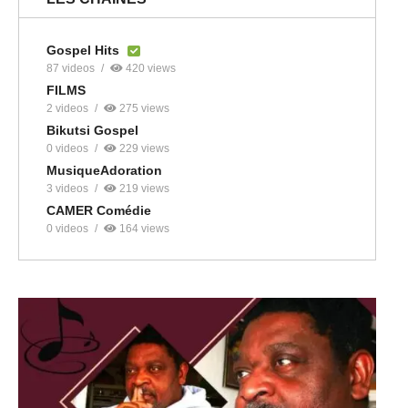
Gospel Hits
87 videos
420 views
FILMS
2 videos
275 views
Bikutsi Gospel
0 videos
229 views
MusiqueAdoration
3 videos
219 views
CAMER Comédie
0 videos
164 views