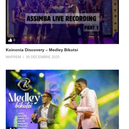
https://audiomack.com/talk-stations-r…
(Visited 27 times, 1 visits today)
0
Koinonia Discovery – Medley Bikutsi
MAPREM
30 DÉCEMBRE 2025