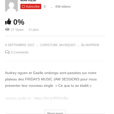
Subscribe
0
458 videos
0%
27 Views
0 Likes
8 SEPTEMBRE 2022
CHRISTUBE
MUSIQUES
By MAPREM
0 Comments
Audrey nguen et Gaelle ondongo sont passées sur notre
plateau des FRIDAYS MUSIC JAM SESSIONS pour nous
présenter leur nouveau single » Ce que tu as établi ».
version audio ici : https://bit.ly/306VxBw
Fridays music JAM SESSION est une plateforme de
Show more