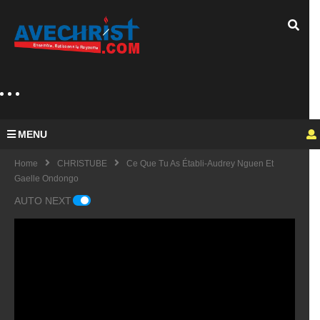
MENU
Home
CHRISTUBE
Ce Que Tu As Établi-Audrey Nguen Et
Gaelle Ondongo
AUTO NEXT
Guy
Mich
el
KING
fulfu