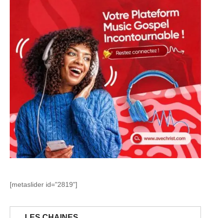
[metaslider id="2819"]
LES CHAINES