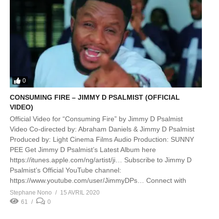
0
CONSUMING FIRE – JIMMY D PSALMIST (OFFICIAL
VIDEO)
Official Video for “Consuming Fire” by Jimmy D Psalmist
Video Co-directed by: Abraham Daniels & Jimmy D Psalmist
Produced by: Light Cinema Films Audio Production: SUNNY
PEE Get Jimmy D Psalmist’s Latest Album here
https://itunes.apple.com/ng/artist/ji… Subscribe to Jimmy D
Psalmist’s Official YouTube channel:
https://www.youtube.com/user/JimmyDPs… Connect with
Jimmy: Twitter: https: https://twitter.com/JimmyDPsalmist
Stephane Nono
15 AVRIL 2020
Instagram: https://www.instagram.com/jimmydpsalmist
61
0
Facebook: https://www.facebook.com/jimmydpsalmi… Lyrics