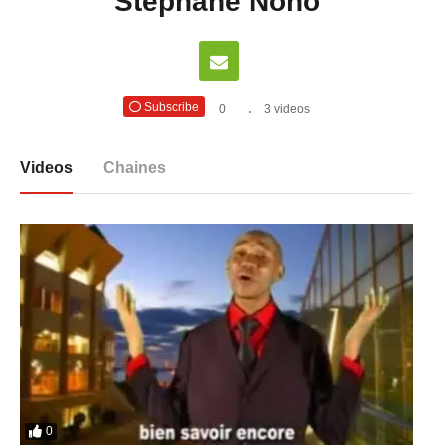
Stephane Nono
Subscribe
0
3 videos
Videos
Chaines
0