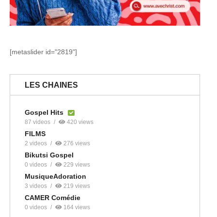
[metaslider id="2819"]
LES CHAINES
Gospel Hits
87 videos
420 views
FILMS
2 videos
276 views
Bikutsi Gospel
0 videos
229 views
MusiqueAdoration
3 videos
219 views
CAMER Comédie
0 videos
164 views