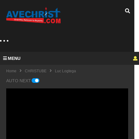
MENU
Home
CHRISTUBE
Luc Logtega
AUTO NEXT
Guy
Mich
el
KING
fulfu
UE
de