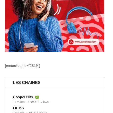
[metaslider id="2819"]
LES CHAINES
Gospel Hits
87 videos
421 views
FILMS