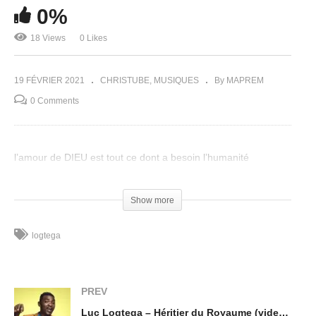
0%
18 Views
0 Likes
19 FÉVRIER 2021
CHRISTUBE
MUSIQUES
By MAPREM
0 Comments
l’amour de DIEU est tout ce dont a besoin l’humanité
(Visited 18 times, 1 visits today)
Show more
logtega
PREV
Luc Logtega – Héritier du Royaume (video officielle)