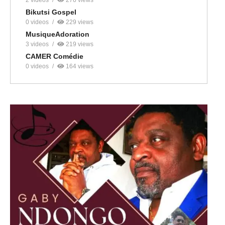
2 videos
276 views
Bikutsi Gospel
0 videos
229 views
MusiqueAdoration
3 videos
219 views
CAMER Comédie
0 videos
164 views