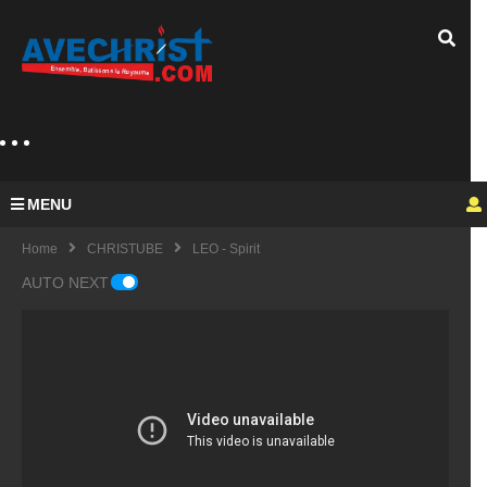
MENU
Home
CHRISTUBE
LEO - Spirit
AUTO NEXT
Guy
Mich
el
KING
fulfu
UE
de