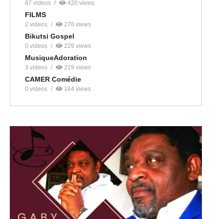
87 videos
420 views
FILMS
2 videos
276 views
Bikutsi Gospel
0 videos
229 views
MusiqueAdoration
3 videos
219 views
CAMER Comédie
0 videos
164 views