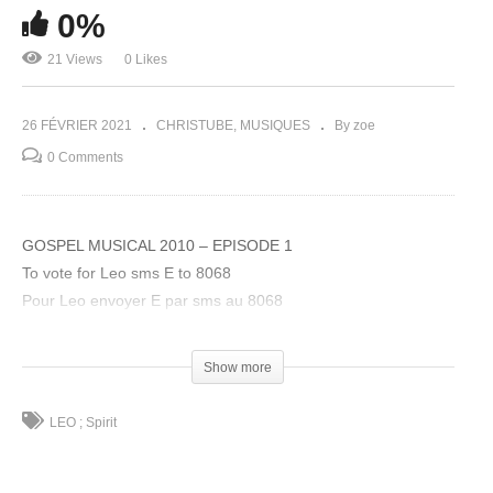
0%
21 Views
0 Likes
26 FÉVRIER 2021
CHRISTUBE
MUSIQUES
By zoe
0 Comments
GOSPEL MUSICAL 2010 – EPISODE 1
To vote for Leo sms E to 8068
Pour Leo envoyer E par sms au 8068
(Visited 21 times, 1 visits today)
Show more
LEO ; Spirit