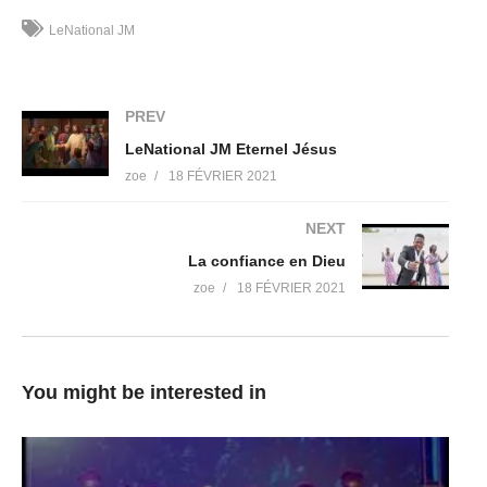
(Visited 6 times, 1 visits today)
LeNational JM
PREV
LeNational JM Eternel Jésus
zoe
18 FÉVRIER 2021
NEXT
La confiance en Dieu
zoe
18 FÉVRIER 2021
You might be interested in