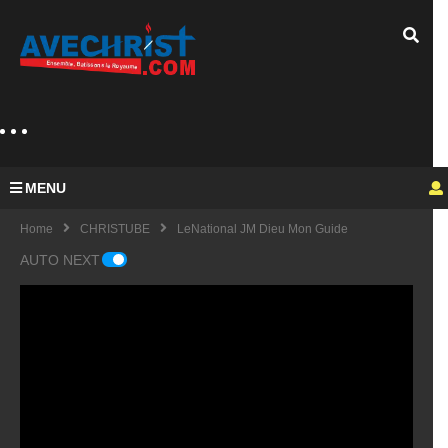
MENU
Home
CHRISTUBE
LeNational JM Dieu Mon Guide
AUTO NEXT
Guy
Mich
el
KING
fulfu
UE
de