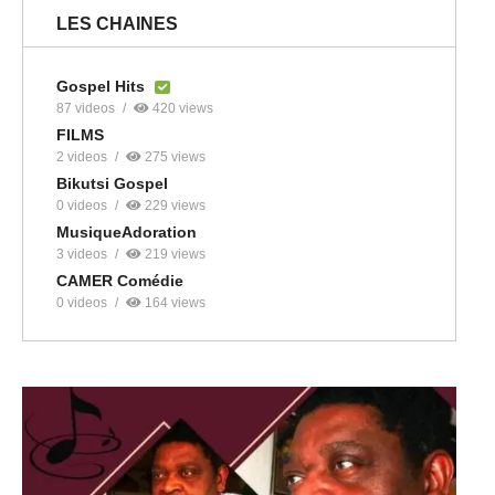
LES CHAINES
Gospel Hits
87 videos
420 views
FILMS
2 videos
275 views
Bikutsi Gospel
0 videos
229 views
MusiqueAdoration
3 videos
219 views
CAMER Comédie
0 videos
164 views