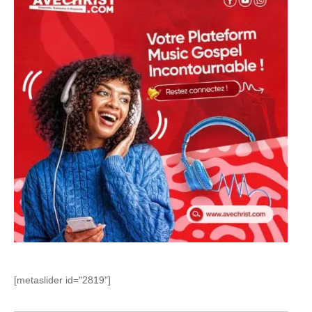
[metaslider id="2819"]