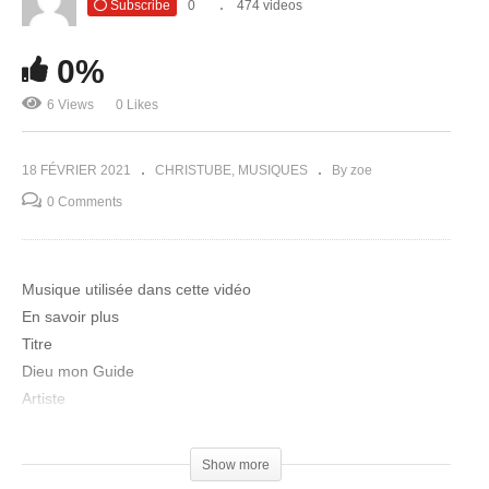
Subscribe
0
474 videos
0%
6 Views
0 Likes
18 FÉVRIER 2021
CHRISTUBE
MUSIQUES
By zoe
0 Comments
Musique utilisée dans cette vidéo
En savoir plus
Titre
Dieu mon Guide
Artiste
LeNational JM
Concédé sous licence à YouTube par
Show more
TuneCore (au nom de LeNational JM)