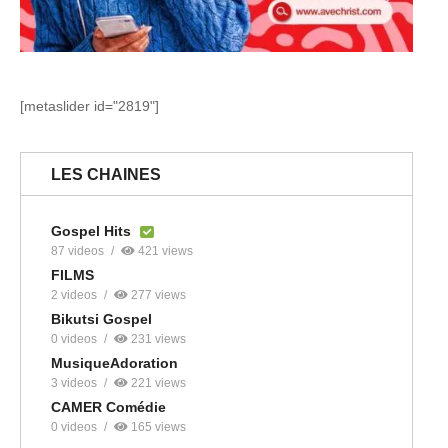
[metaslider id="2819"]
LES CHAINES
Gospel Hits
87 videos
421 views
FILMS
2 videos
277 views
Bikutsi Gospel
0 videos
231 views
MusiqueAdoration
3 videos
221 views
CAMER Comédie
0 videos
165 views