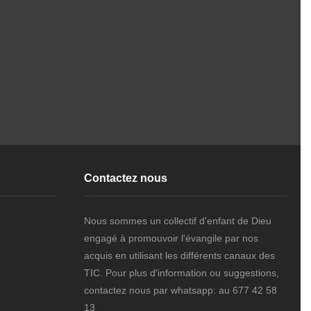
J
J
Contactez nous
Nous sommes un collectif d'enfant de Dieu
engagé à promouvoir l'évangile par nos
acquis en utilisant les différents canaux des
TIC. Pour plus d'information ou suggestions,
contactez nous par whatsapp: au 677 42 58
13