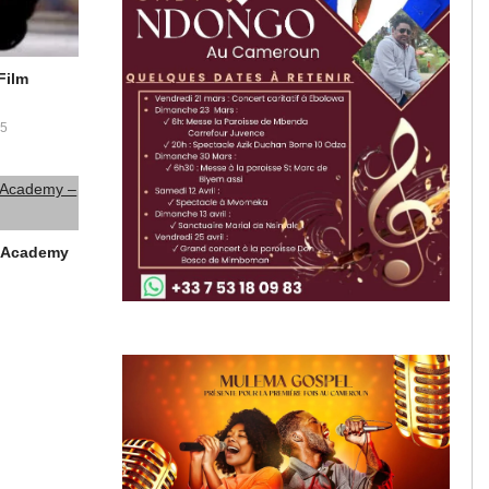
Film
5
ic Academy