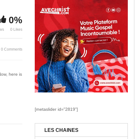
CONSUMING F
D PSALMIST 
0%
Jamais Seul
VIDEO)
ews
0 Likes
0 Comments
ow, here is
[metaslider id="2819"]
LES CHAINES