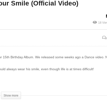
ur Smile (Official Video)
 Michel KINGUE feat
fulfude medley by celestial
BEL FA – L’amour pour
chorus choir catholic
Cameroun (clip officiel)
university parish buea
18 Vi
 our 15th Birthday Album. We released some weeks ago a Dance video. N
uld always wear his smile, even though life is at times difficult!
Show more
my.net/w​…