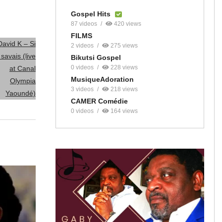
Gospel Hits
87 videos
420 views
FILMS
2 videos
275 views
Bikutsi Gospel
0 videos
228 views
MusiqueAdoration
3 videos
218 views
uTube :
CAMER Comédie
0 videos
164 views