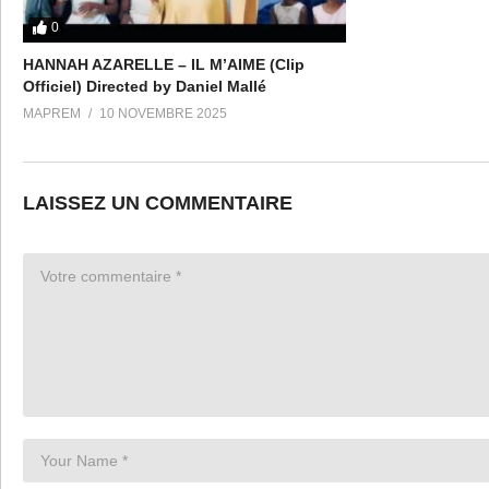
0
Bro, smile to life
HANNAH AZARELLE – IL M’AIME (Clip
Bear your smile
Officiel) Directed by Daniel Mallé
Go, go, go wear your smile
MAPREM
10 NOVEMBRE 2025
Afterall God will always walk by your side.
Ah ah ah, oh
LAISSEZ UN COMMENTAIRE
(Chorus)
3- Nothing is more than you
Place your hope in the Lord.
And keep your smile in all times
Keep your joy forever….
(Chorus)
Ooooh