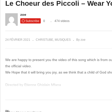
Le Choeur des Piccoli – Wear Yo
Copy Embed Code
Guy
MA
zoe
J’irai.DAT
le 
Subscribe
0
474 videos
24 FÉVRIER 2021
CHRISTUBE
MUSIQUES
By zoe
We are happy to present you the video of this song which is from
the official video.
We Hope that it will bring you joy, as we think that a child of God sho
Directed by Etienne Ghislain Mfana
==============
FREE DOWNLOAD the Audio here: https://www.africanmusicacade