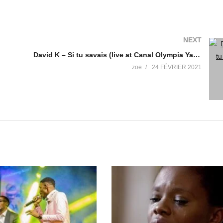
NEXT
David K – Si tu savais (live at Canal Olympia Yaoundé)
zoe
24 FÉVRIER 2021
​ Instagram: https://www.instagram.com/choeur_des_​… SUBSCRIBE: Yo
f the guy that I am.
t the haters can fear