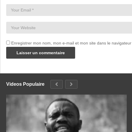
Dance!
(Chorus)
#Smile​
Enregistrer mon nom, mon e-mail et mon site dans le navigateu
#Piccoli​
#ThankYou​
(Visited 18 times, 1 visits today)
Videos Populaire