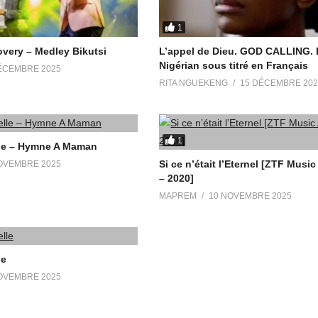
1
very – Medley Bikutsi
L’appel de Dieu. GOD CALLING. 
Nigérian sous titré en Français
ÉCEMBRE 2025
RITA NGUEKENG
15 DÉCEMBRE 202
1
le – Hymne A Maman
Si ce n’était l’Eternel [ZTF Mus
OVEMBRE 2025
– 2020]
MAPREM
10 NOVEMBRE 2025
le
OVEMBRE 2025