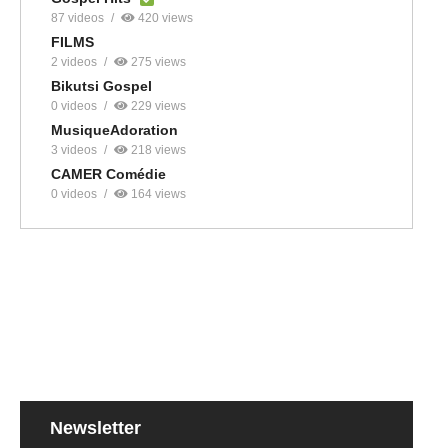
87 videos
420 views
FILMS
2 videos
275 views
Bikutsi Gospel
0 videos
229 views
MusiqueAdoration
3 videos
218 views
CAMER Comédie
0 videos
164 views
Newsletter