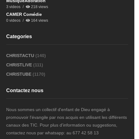
MusiqueAdoration
3 videos
218 views
CAMER Comédie
0 videos
164 views
Categories
CHRISTACTU
(140)
CHRISTLIVE
(111)
CHRISTUBE
(1170)
Contactez nous
Nous sommes un collectif d'enfant de Dieu engagé à
promouvoir l'évangile par nos acquis en utilisant les différents
canaux des TIC. Pour plus d'information ou suggestions,
contactez nous par whatsapp: au 677 42 58 13