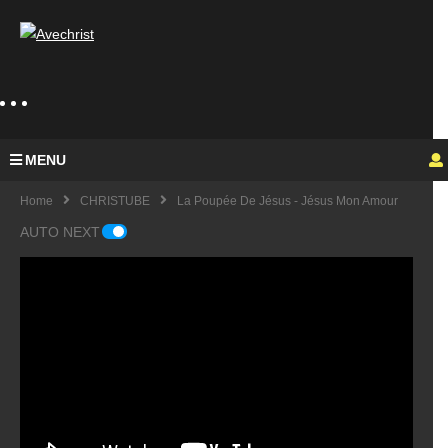
MENU
Home
CHRISTUBE
La Poupée De Jésus - Jésus Mon Amour
AUTO NEXT
Guy
Mich
el
KING
fulfu
UE
de
feat
medl