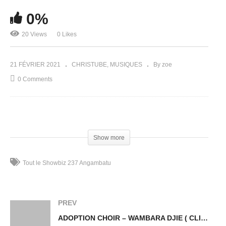
0%
20 Views
0 Likes
21 FÉVRIER 2021
CHRISTUBE
MUSIQUES
By zoe
0 Comments
(Visited 20 times, 1 visits today)
Show more
Tout le Showbiz 237 Angambatu
PREV
ADOPTION CHOIR – WAMBARA DJIE ( CLIP OFFICIEL)