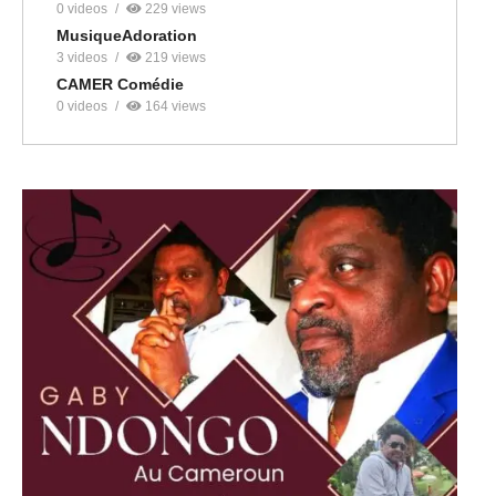
0 videos
229 views
MusiqueAdoration
3 videos
219 views
CAMER Comédie
0 videos
164 views