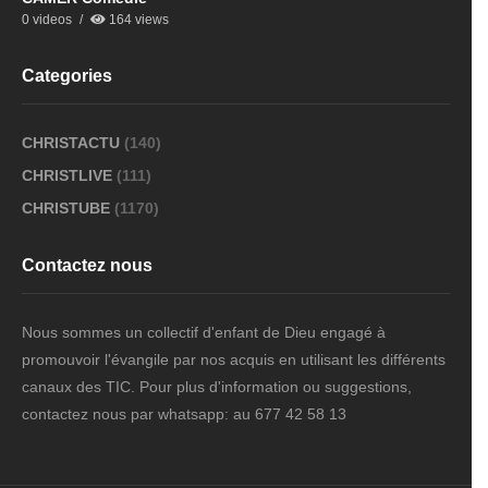
0 videos
164 views
Categories
CHRISTACTU
(140)
CHRISTLIVE
(111)
CHRISTUBE
(1170)
Contactez nous
Nous sommes un collectif d'enfant de Dieu engagé à
promouvoir l'évangile par nos acquis en utilisant les différents
canaux des TIC. Pour plus d'information ou suggestions,
contactez nous par whatsapp: au 677 42 58 13