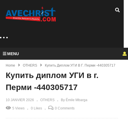
MENU
Home
OTHERS
Купить Диплом УГИ В Г. Перми -440305717
Купить диплом УГИ в г.
Перми -440305717
10 JANVIER 2026
OTHERS
By Émile Mbarga
5 Views
0 Likes
0 Comments