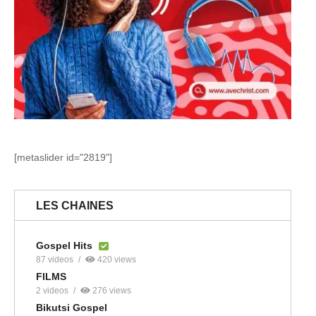
[metaslider id="2819"]
LES CHAINES
Gospel Hits
87 videos
420 views
FILMS
2 videos
276 views
Bikutsi Gospel