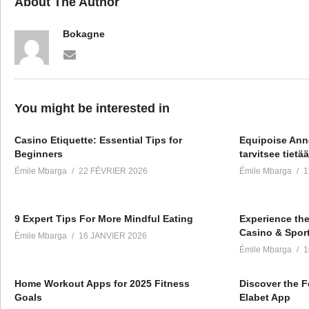
About The Author
Bokagne
You might be interested in
Casino Etiquette: Essential Tips for
Equipoise Anno
Beginners
tarvitsee tietää
Émile Mbarga
22 FÉVRIER 2026
Émile Mbarga
1
9 Expert Tips For More Mindful Eating
Experience the
Casino & Spor
Émile Mbarga
16 JANVIER 2026
Émile Mbarga
1
Home Workout Apps for 2025 Fitness
Discover the F
Goals
Elabet App