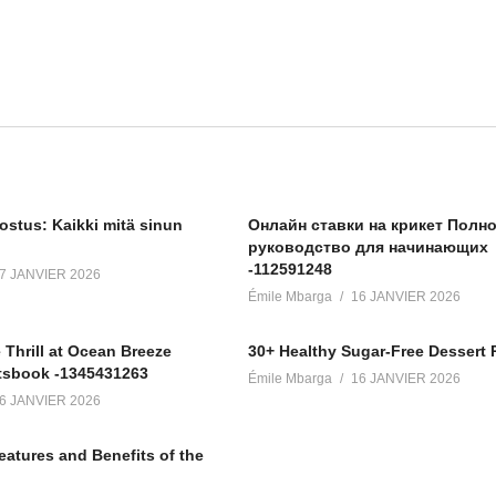
stus: Kaikki mitä sinun
Онлайн ставки на крикет Полн
руководство для начинающих
-112591248
7 JANVIER 2026
Émile Mbarga
16 JANVIER 2026
 Thrill at Ocean Breeze
30+ Healthy Sugar-Free Dessert 
tsbook -1345431263
Émile Mbarga
16 JANVIER 2026
6 JANVIER 2026
eatures and Benefits of the