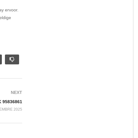
ay ervoor.
eldige
NEXT
K 95836861
EMBRE 2025