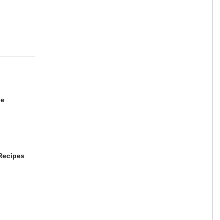
ое
Recipes