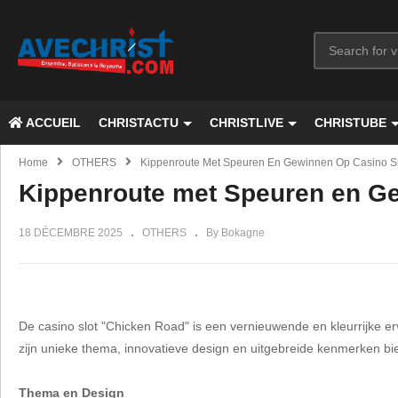
ACCUEIL
CHRISTACTU
CHRISTLIVE
CHRISTUBE
Home
OTHERS
Kippenroute Met Speuren En Gewinnen Op Casino S
Kippenroute met Speuren en G
18 DÉCEMBRE 2025
OTHERS
By Bokagne
De casino slot "Chicken Road" is een vernieuwende en kleurrijke er
zijn unieke thema, innovatieve design en uitgebreide kenmerken bi
Thema en Design