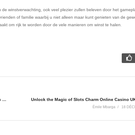
n de winstverwachting, ook veel plezier zullen beleven door het gamepl
t vrienden of familie waarbij u niet alleen maar kunt genieten van de gew
akt om rijk te worden door de vele manieren om winst te halen.
Фрироллы ПокерОК пароли нате безвозмездные турниры в 2025 возрасте
Unlock the Magic of Slots Charm Online Casino U
Émile Mbarga
18 DÉC