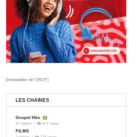
[metaslider id="2819"]
LES CHAINES
Gospel Hits
87 videos
421 views
FILMS