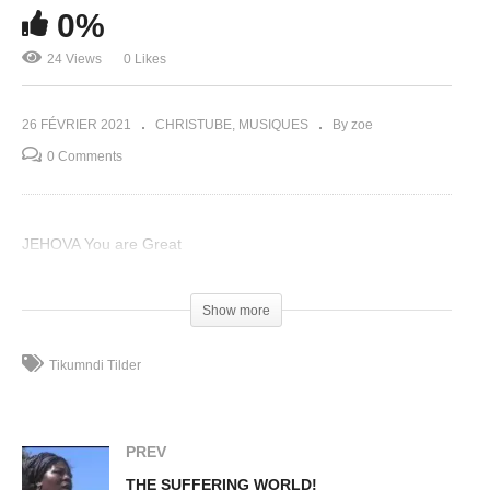
0%
24 Views
0 Likes
26 FÉVRIER 2021
CHRISTUBE
MUSIQUES
By zoe
0 Comments
JEHOVA You are Great
(Visited 24 times, 1 visits today)
Show more
Tikumndi Tilder
PREV
THE SUFFERING WORLD!