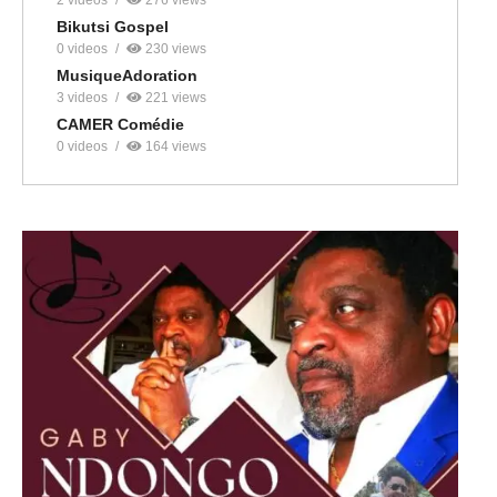
2 videos
276 views
Bikutsi Gospel
0 videos
230 views
MusiqueAdoration
3 videos
221 views
CAMER Comédie
0 videos
164 views