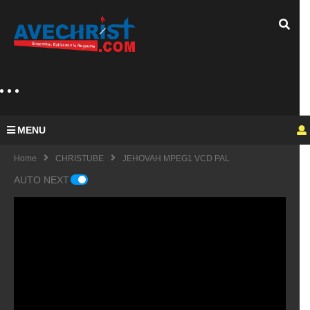
MENU
Home
CHRISTUBE
JEHOVAH MPEG1 VCD PAL
AUTO NEXT
Guy
Mich
el
KING
fulfu
UE
de