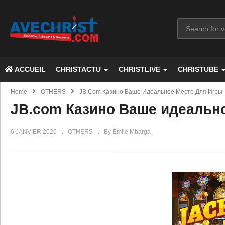
ACCUEIL
CHRISTACTU
CHRISTLIVE
CHRISTUBE
Home
OTHERS
JB.com Казино Ваше Идеальное Место Для Игры
JB.com Казино Ваше идеальн
6 JANVIER 2026
OTHERS
By Émile Mbarga