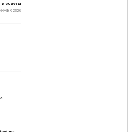
 и советы
ANVIER 2026
ое
Recipes