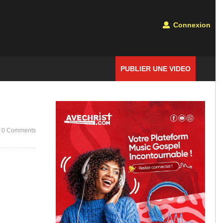
Connexion
PUBLIER UNE VIDEO
0 Comments