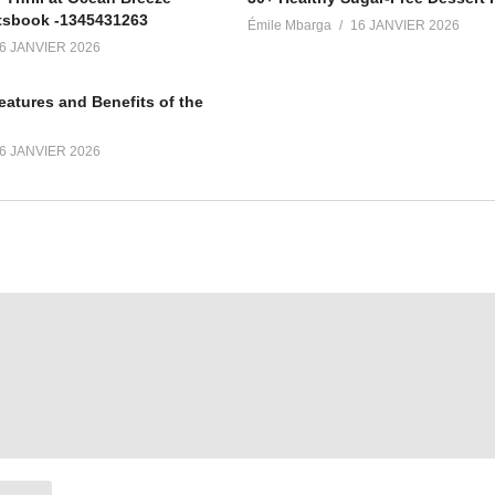
tsbook -1345431263
Émile Mbarga
16 JANVIER 2026
6 JANVIER 2026
eatures and Benefits of the
6 JANVIER 2026