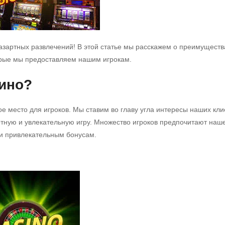
 азартных развлечений! В этой статье мы расскажем о преимуществ
торые мы предоставляем нашим игрокам.
ино?
е место для игроков. Мы ставим во главу угла интересы наших кли
тную и увлекательную игру. Множество игроков предпочитают наш
 и привлекательным бонусам.