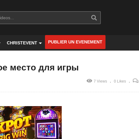
PUBLIER UN EVENEMENT
CHRISTEVENT
ое место для игры
7 Views
0 Likes