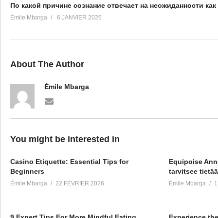
Émile Mbarga
6 JANVIER 2026
About The Author
Émile Mbarga
You might be interested in
Casino Etiquette: Essential Tips for
Equipoise Anno
Beginners
tarvitsee tietää
Émile Mbarga
22 FÉVRIER 2026
Émile Mbarga
1
9 Expert Tips For More Mindful Eating
Experience the