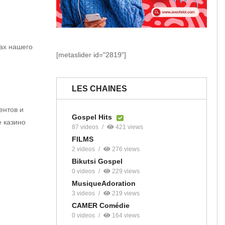
ах нашего
[metaslider id="2819"]
LES CHAINES
ентов и
Gospel Hits
е казино
87 videos
421 views
FILMS
2 videos
276 views
Bikutsi Gospel
0 videos
229 views
MusiqueAdoration
3 videos
219 views
CAMER Comédie
0 videos
164 views