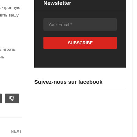
Newsletter
лектронную
шить вашу
ыиграть.
нь
Suivez-nous sur facebook
NEXT