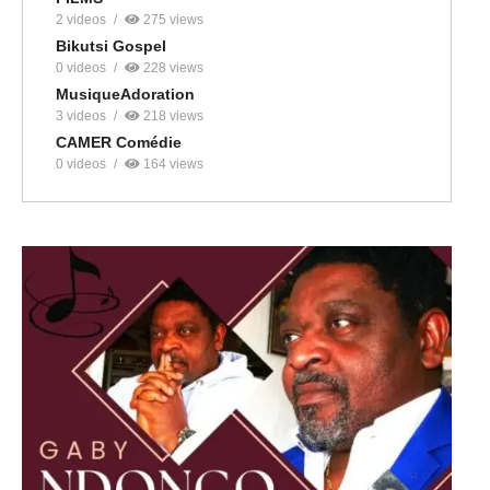
2 videos
275 views
Bikutsi Gospel
0 videos
228 views
MusiqueAdoration
3 videos
218 views
CAMER Comédie
0 videos
164 views