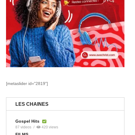
[metaslider id="2819"]
LES CHAINES
Gospel Hits
87 videos
420 views
FILMS