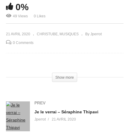
0%
49 Views
0 Likes
21 AVRIL 2020
CHRISTUBE
MUSIQUES
By Jperrot
0 Comments
(Visited 49 times, 1 visits today)
Show more
PREV
Je le verrai – Séraphine Thipavi
Jperrot
21 AVRIL 2020