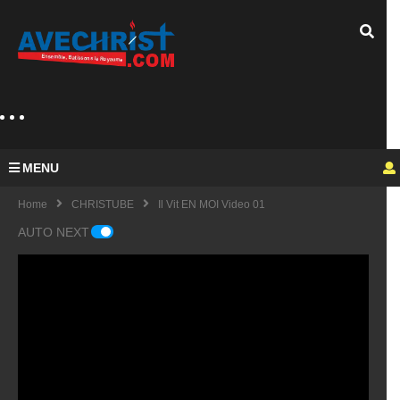
MENU
Home
CHRISTUBE
Il Vit EN MOI Video 01
AUTO NEXT
Guy
Mich
el
KING
fulfu
UE
de