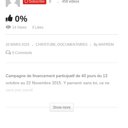
Subscribe
0
458 videos
INVITE JÉSUS, Thenella Feat Falonne Njims’k
0%
14 Views
0 Likes
20 MARS 2025
CHRISTUBE
DOCUMENTAIRES
By MAPREM
0 Comments
Campagne de financement participatif de 40 jours du 13
octobre au 22 Novembre 2015. Y parvenir sans toi, ce ne
sera pas pareil.
(Visited 14 times, 1 visits today)
Show more