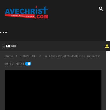
MENU
Home
CHRISTUBE
Fa Dièse - Projet "Au-Delà Des Frontières"
AUTO NEXT