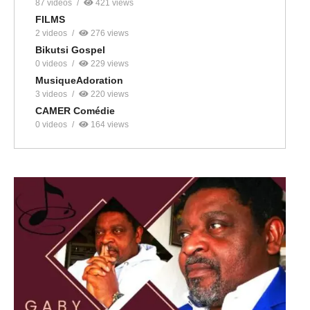
87 videos
421 views
FILMS
2 videos
276 views
Bikutsi Gospel
0 videos
229 views
MusiqueAdoration
3 videos
220 views
CAMER Comédie
0 videos
164 views