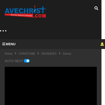
MENU
Home
CHRISTUBE
MUSIQUES
Dance
AUTO NEXT
Guy
Mich
el
KING
fulfu
UE
de