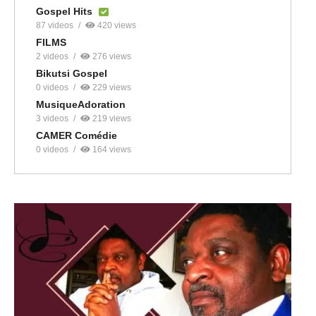
Gospel Hits
87 videos
420 views
FILMS
2 videos
276 views
Bikutsi Gospel
0 videos
229 views
MusiqueAdoration
3 videos
219 views
CAMER Comédie
0 videos
164 views