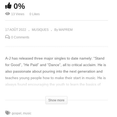
0%
13 Views
0 Likes
17 AOÛT 2022
MUSIQUES
By MAPREM
0 Comments
A-J has released three major singles to date namely: “Stand
for Good”, “He Paid” and “Dance”, all to critical acclaim. He is
also passionate about pouring into the next generation and
teaches young people how to make their start in music. He is
always found encouraging the youth to learn the basics of
music which are music notation, solfeggio, and music
composition. A-J’s profound knowledge of Music Theory and
Show more
Solfeggio has been honed with two certifications from a music
school and he is always encouraging others to do the same.
gospel
music