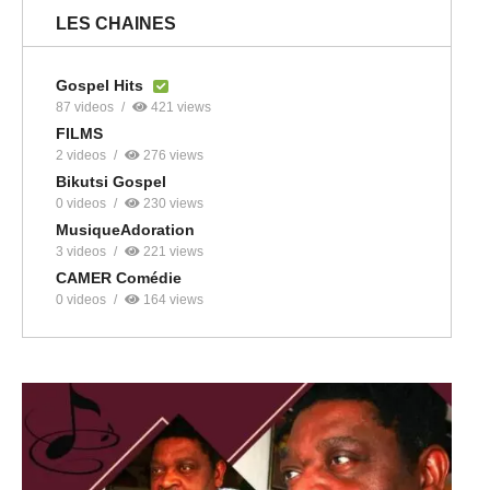
LES CHAINES
Gospel Hits
87 videos
421 views
FILMS
2 videos
276 views
Bikutsi Gospel
0 videos
230 views
MusiqueAdoration
3 videos
221 views
CAMER Comédie
0 videos
164 views