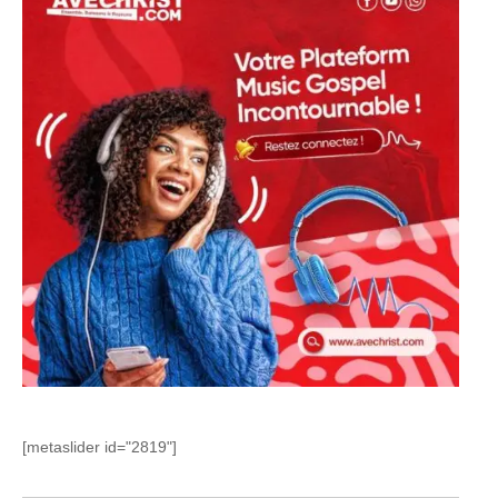
[metaslider id="2819"]