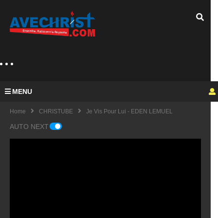
MENU
Home
CHRISTUBE
Je Vis Pour Lui - EDEN LEMUEL
AUTO NEXT
Guy
Mich
el
KING
fulfu
UE
de