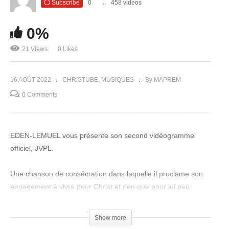
Subscribe
0
458 videos
0%
21 Views
0 Likes
16 AOÛT 2022
CHRISTUBE
MUSIQUES
By MAPREM
0 Comments
EDEN-LEMUEL vous présente son second vidéogramme
officiel, JVPL.
Une chanson de consécration dans laquelle il proclame son
engagement à vivre pour Christ et rien que pour lui peu
importe l’adversité et peu importe ses faiblesses, à cause de
ce que le Seigneur est pour lui et fait pour lui.
Show more
Tu es appelé à vivre pour ton créateur et sauveur, et rien ni