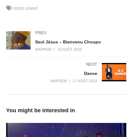
personne ne doit t’en empêcher.
EDEN LEMUE
Auteur Compositeur EDEN-LEMUEL
PREV
Beat Maker Sir Eker & Tyy Rold
Seul Jésus – Bienvenu Choupo
MAPREM
16 AOÛT 2022
Sound Mix & Mastering : Re Studio (Mister Ray)
NEXT
Musique vidéo ArtMinders
Dance
MAPREM
17 AOÛT 2022
EDEN-LEMUEL Copyright 2021
(Visited 21 times, 1 visits today)
You might be interested in