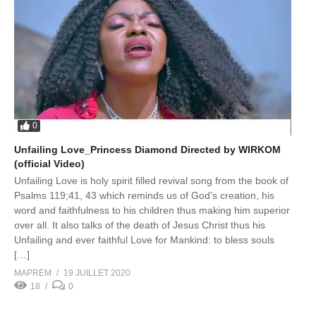
0
Unfailing Love_Princess Diamond Directed by WIRKOM
(official Video)
Unfailing Love is holy spirit filled revival song from the book of
Psalms 119;41, 43 which reminds us of God’s creation, his
word and faithfulness to his children thus making him superior
over all. It also talks of the death of Jesus Christ thus his
Unfailing and ever faithful Love for Mankind: to bless souls
[…]
MAPREM
19 JUILLET 2020
18
0