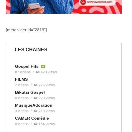
[metaslider id="2819"]
LES CHAINES
Gospel Hits
87 videos
420 views
FILMS
2 videos
275 views
Bikutsi Gospel
0 videos
229 views
MusiqueAdoration
3 videos
218 views
CAMER Comédie
0 videos
164 views