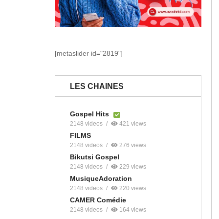
[metaslider id="2819"]
LES CHAINES
Gospel Hits
2148 videos
421 views
FILMS
2148 videos
276 views
Bikutsi Gospel
2148 videos
229 views
MusiqueAdoration
2148 videos
220 views
CAMER Comédie
2148 videos
164 views