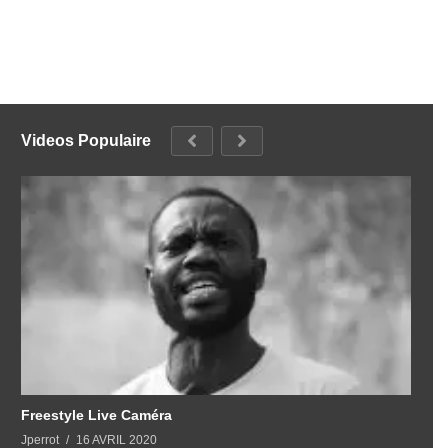
Videos Populaire
Freestyle Live Caméra
Jperrot
16 AVRIL 2020