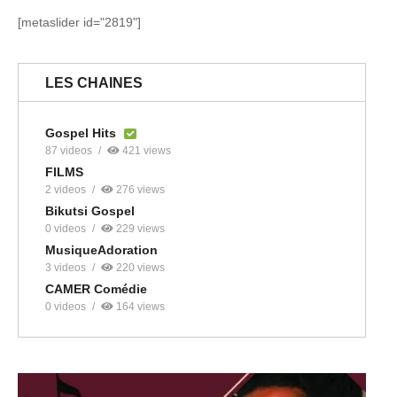
[metaslider id="2819"]
LES CHAINES
Gospel Hits
87 videos
421 views
FILMS
2 videos
276 views
Bikutsi Gospel
0 videos
229 views
MusiqueAdoration
3 videos
220 views
CAMER Comédie
0 videos
164 views