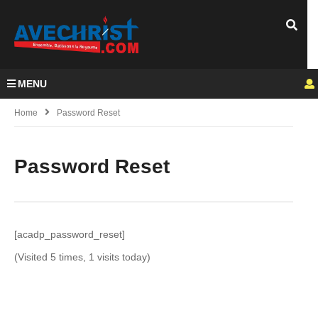
MENU
Home
Password Reset
Password Reset
[acadp_password_reset]
(Visited 5 times, 1 visits today)