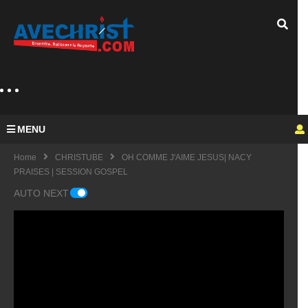
MENU
Home
CHRISTUBE
OH COMME J'AIME JESUS| NACY
PRAISES | SESSION GOSPEL
AUTO NEXT
Guy
Mich
el
KING
fulfu