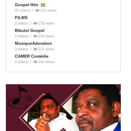
Gospel Hits
87 videos
421 views
FILMS
2 videos
276 views
Bikutsi Gospel
0 videos
230 views
MusiqueAdoration
3 videos
221 views
CAMER Comédie
0 videos
164 views