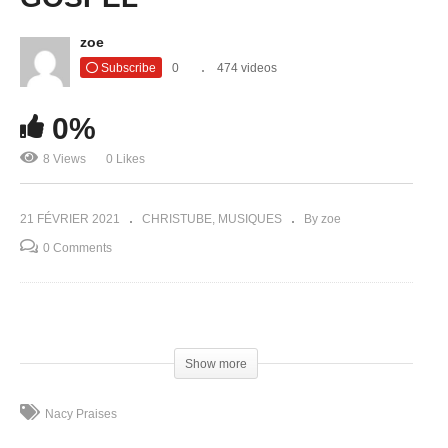
zoe
Subscribe
0
474 videos
0%
8 Views
0 Likes
21 FÉVRIER 2021
CHRISTUBE
MUSIQUES
By zoe
0 Comments
(Visited 8 times, 1 visits today)
Show more
Nacy Praises