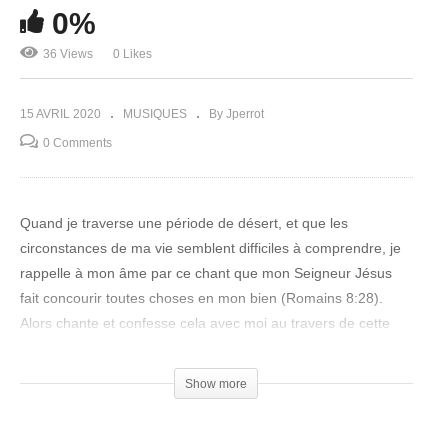
0%
36 Views
0 Likes
15 AVRIL 2020
MUSIQUES
By Jperrot
0 Comments
Quand je traverse une période de désert, et que les
circonstances de ma vie semblent difficiles à comprendre, je
rappelle à mon âme par ce chant que mon Seigneur Jésus
fait concourir toutes choses en mon bien (Romains 8:28).
Alors chante et confesse cela avec moi au travers de cette
vidéo avec les paroles qui défilent….. Mon Ciel est bleu!
(Visited 36 times, 1 visits today)
Show more