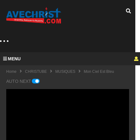
MENU
Home
CHRISTUBE
MUSIQUES
Mon Ciel Est Bleu
AUTO NEXT
Guy
Mich
el
KING
fulfu
UE
de