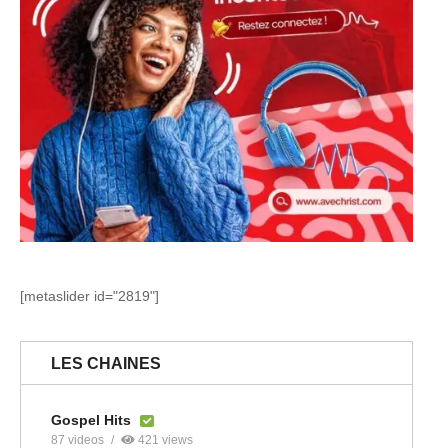
[metaslider id="2819"]
LES CHAINES
Gospel Hits
87 videos
421 views