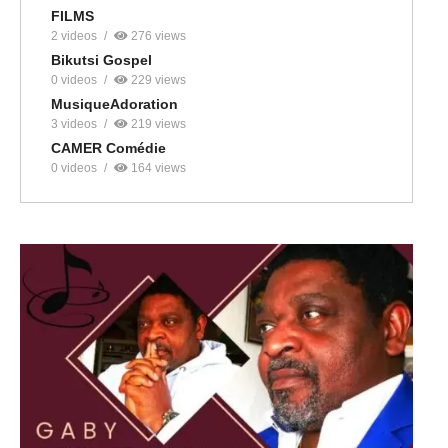
FILMS
2 videos
276 views
Bikutsi Gospel
0 videos
229 views
MusiqueAdoration
3 videos
219 views
CAMER Comédie
0 videos
164 views