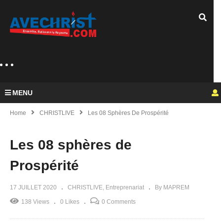
MENU
Home
CHRISTLIVE
Les 08 Sphères De Prospérité
Les 08 sphères de
Prospérité
17 JUILLET 2020
CHRISTLIVE
Entreprenariat
By MAPREM
138 Views
0 Likes
0 Comments