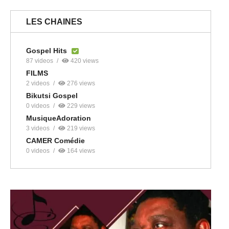
LES CHAINES
Gospel Hits
87 videos
420 views
FILMS
2 videos
276 views
Bikutsi Gospel
0 videos
229 views
MusiqueAdoration
3 videos
219 views
CAMER Comédie
0 videos
164 views