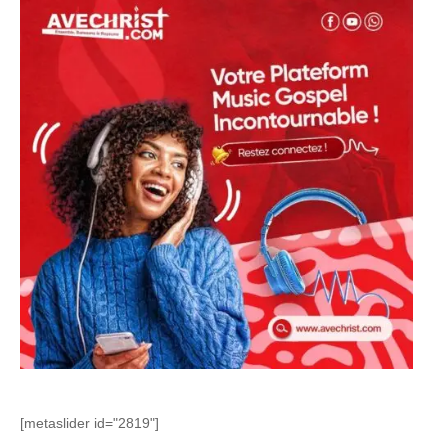
[metaslider id="2819"]