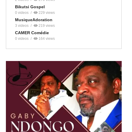
Bikutsi Gospel
0 videos
229 views
MusiqueAdoration
3 videos
219 views
CAMER Comédie
0 videos
164 views