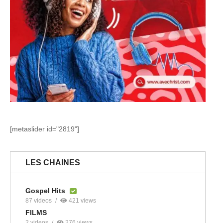
[metaslider id="2819"]
LES CHAINES
Gospel Hits
87 videos
421 views
FILMS
2 videos
276 views