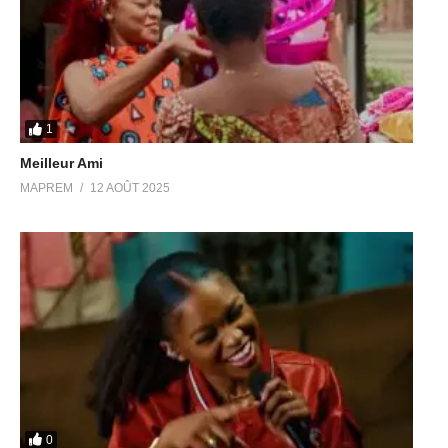
1
Meilleur Ami
MAPREM
12 AOÛT 2025
0