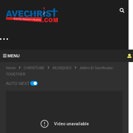
MENU
Home
CHRISTUBE
MUSIQUES
Jethro El Sacrificator ,
TOGETHER
AUTO NEXT
Guy
Mich
el
KING
fulfu