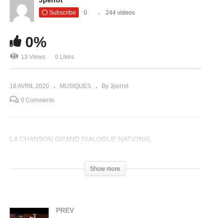
Subscribe
0
244 videos
0%
13 Views
0 Likes
18 AVRIL 2020
MUSIQUES
By Jperrot
0 Comments
LA CHANSON GRAND DIALOGUE NATIONAL
(Visited 13 times, 1 visits today)
Show more
PREV