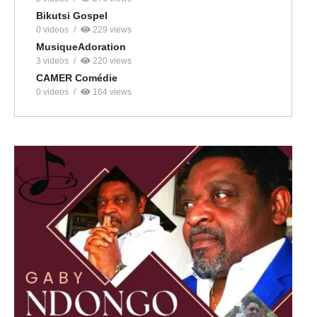
Bikutsi Gospel
0 videos
229 views
MusiqueAdoration
3 videos
220 views
CAMER Comédie
0 videos
164 views