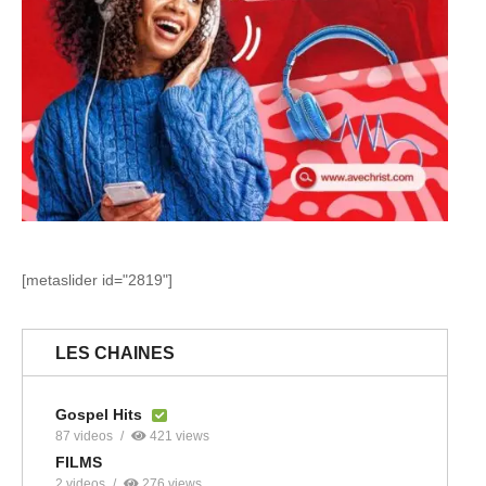
[metaslider id="2819"]
LES CHAINES
Gospel Hits
87 videos
421 views
FILMS
2 videos
276 views