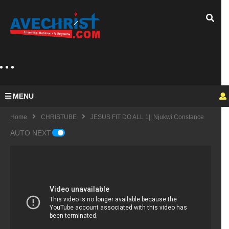
MENU
Home
CHRISTUBE
JESUS FIT DO ALL 1|| Njukwi Constance
AUTO NEXT
PSA