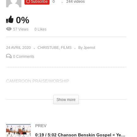
Subscribe
0
244 videos
0%
57 Views
0 Likes
24 AVRIL 2020
CHRISTUBE
FILMS
By Jperrot
0 Comments
CAMEROON PRAISE/WORSHIP
(Visited 57 times, 1 visits today)
Show more
PREV
0:19 / 5:02 Chanson Benskin Gospel « Yesu ko am » (Jésus m’aime) de GaellaJes/ Gaëlle de Jésus