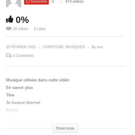
Subscribe
0
474 videos
0%
26 Views
0 Likes
25 FÉVRIER 2021
CHRISTUBE
MUSIQUES
By zoe
0 Comments
Musique utilisée dans cette vidéo
En savoir plus
Titre
Je louerai léternel
Artiste
Eglise Sans Frontieres
Concédé sous licence à YouTube par
Show more
TuneCore (au nom de CIME MUSIC); BMI – Broadcast Music