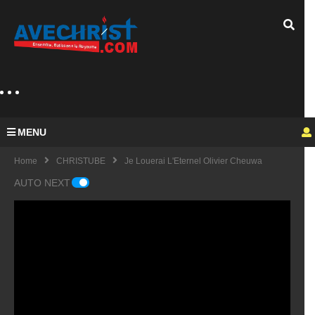
MENU
Home
CHRISTUBE
Je Louerai L'Eternel Olivier Cheuwa
AUTO NEXT
Guy
Mich
el
KING
fulfu
UE
de