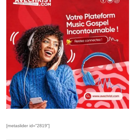
[metaslider id="2819"]