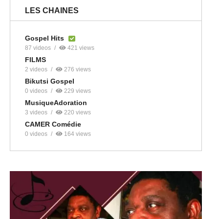
LES CHAINES
Gospel Hits
87 videos
421 views
FILMS
2 videos
276 views
Bikutsi Gospel
0 videos
229 views
MusiqueAdoration
3 videos
220 views
CAMER Comédie
0 videos
164 views