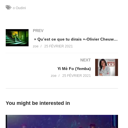
Inc. et 2 sociétés de gestion des droits musicaux
o Oudini
(Visited 26 times, 1 visits today)
PREV
» Qu’est ce que tu dirais »-Olivier Cheuwa aka »Olisoul »
zoe
25 FÉVRIER 2021
NEXT
Yi Mè Fo (Yemba)
zoe
25 FÉVRIER 2021
You might be interested in