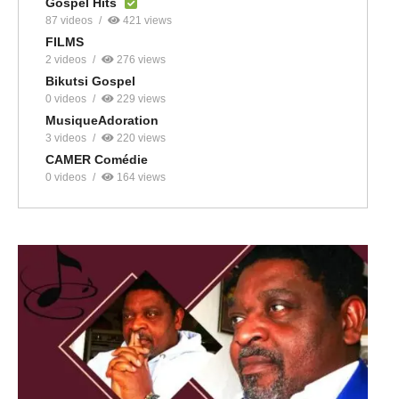
Gospel Hits
87 videos
421 views
FILMS
2 videos
276 views
Bikutsi Gospel
0 videos
229 views
MusiqueAdoration
3 videos
220 views
CAMER Comédie
0 videos
164 views