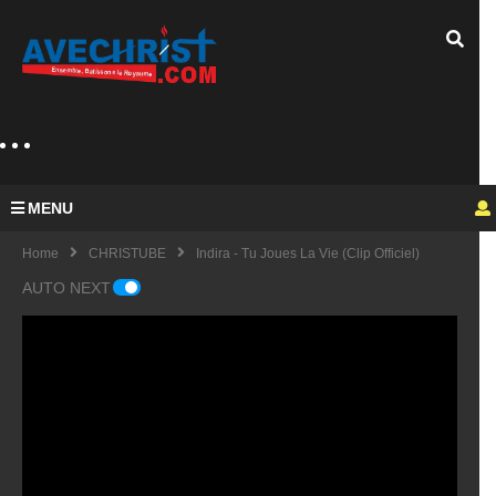
MENU
Home
CHRISTUBE
Indira - Tu Joues La Vie (Clip Officiel)
AUTO NEXT
Guy
Mich
el
KING
fulfu
UE
de