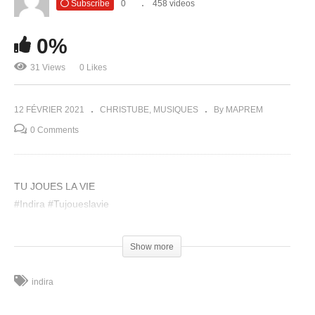
Subscribe
0
458 videos
0%
31 Views
0 Likes
12 FÉVRIER 2021
CHRISTUBE
MUSIQUES
By MAPREM
0 Comments
TU JOUES LA VIE
#Indira​ #Tujoueslavie
(Visited 31 times, 1 visits today)
Show more
indira