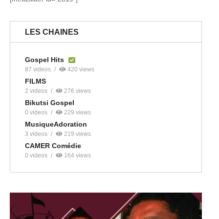
LES CHAINES
Gospel Hits
87 videos
420 views
FILMS
2 videos
276 views
Bikutsi Gospel
0 videos
229 views
MusiqueAdoration
3 videos
219 views
CAMER Comédie
0 videos
164 views