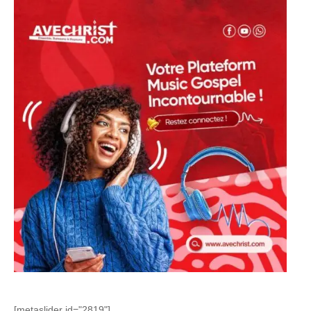
[metaslider id="2819"]