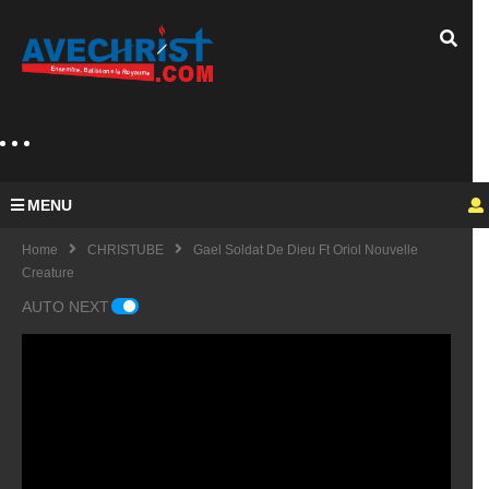
MENU
Home
CHRISTUBE
Gael Soldat De Dieu Ft Oriol Nouvelle
Creature
AUTO NEXT
Guy
Mich
el
KING
fulfu