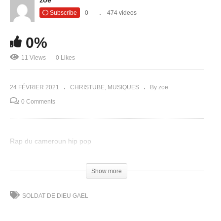
Subscribe
0
474 videos
0%
11 Views
0 Likes
24 FÉVRIER 2021
CHRISTUBE
MUSIQUES
By zoe
0 Comments
Rap du cameroun hip pop
(Visited 11 times, 1 visits today)
Show more
SOLDAT DE DIEU GAEL