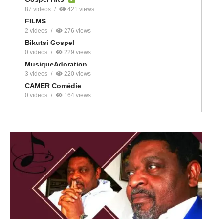
87 videos
421 views
FILMS
2 videos
276 views
Bikutsi Gospel
0 videos
229 views
MusiqueAdoration
3 videos
220 views
CAMER Comédie
0 videos
164 views