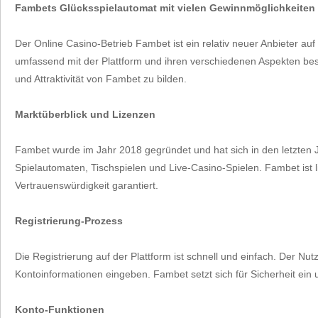
Fambets Glücksspielautomat mit vielen Gewinnmöglichkeiten
Der Online Casino-Betrieb Fambet ist ein relativ neuer Anbieter a
umfassend mit der Plattform und ihren verschiedenen Aspekten be
und Attraktivität von Fambet zu bilden.
Marktüberblick und Lizenzen
Fambet wurde im Jahr 2018 gegründet und hat sich in den letzten Jah
Spielautomaten, Tischspielen und Live-Casino-Spielen. Fambet ist 
Vertrauenswürdigkeit garantiert.
Registrierung-Prozess
Die Registrierung auf der Plattform ist schnell und einfach. Der
Kontoinformationen eingeben. Fambet setzt sich für Sicherheit ein u
Konto-Funktionen