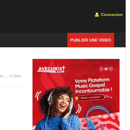
Connexion
PUBLIER UNE VIDEO
ws
0 Likes