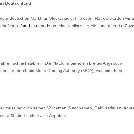
 in Deutschland
uf dem deutschen Markt für Glücksspiele. In diesem Review werden wir 
schäftigen,
fam-bet.com.de
um eine realistische Meinung über die Zuver
ren schnell etabliert. Die Plattform bietet ein breites Angebot an
lizenziert durch die Malta Gaming Authority (MGA), was eine hohe
 Nutzer muss lediglich seinen Vornamen, Nachnamen, Geburtsdatum, Adre
nd prüft die Echtheit aller Angaben.