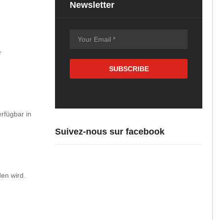
Newsletter
r
rfügbar in
Suivez-nous sur facebook
den wird.