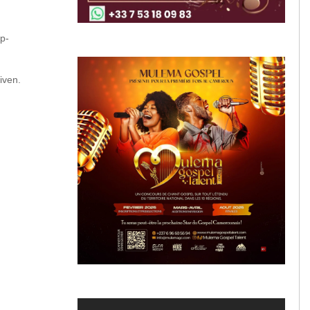
p-
iven.