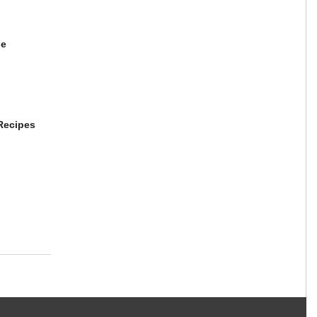
ое
Recipes