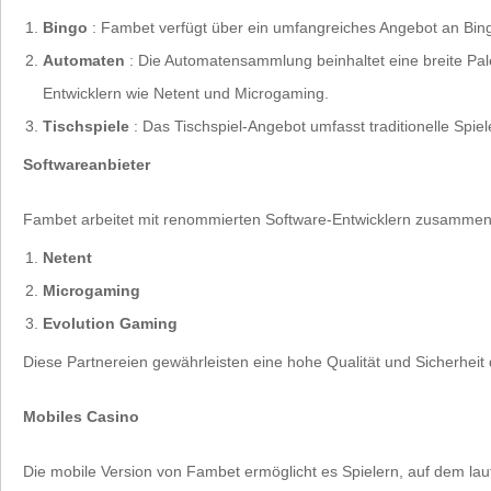
Bingo
: Fambet verfügt über ein umfangreiches Angebot an Bi
Automaten
: Die Automatensammlung beinhaltet eine breite Pal
Entwicklern wie Netent und Microgaming.
Tischspiele
: Das Tischspiel-Angebot umfasst traditionelle Spie
Softwareanbieter
Fambet arbeitet mit renommierten Software-Entwicklern zusammen
Netent
Microgaming
Evolution Gaming
Diese Partnereien gewährleisten eine hohe Qualität und Sicherheit 
Mobiles Casino
Die mobile Version von Fambet ermöglicht es Spielern, auf dem lau