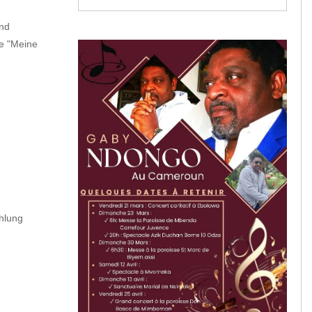
und
ie "Meine
hlung