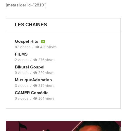
[metaslider id="2819"]
LES CHAINES
Gospel Hits
87 videos
420 views
FILMS
2 videos
276 views
Bikutsi Gospel
0 videos
229 views
MusiqueAdoration
3 videos
219 views
CAMER Comédie
0 videos
164 views