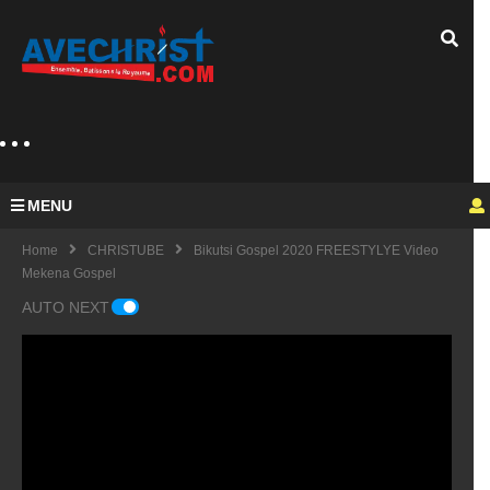
MENU
Home
CHRISTUBE
Bikutsi Gospel 2020 FREESTYLYE Video
Mekena Gospel
AUTO NEXT
Guy
Mich
el
KING
fulfu