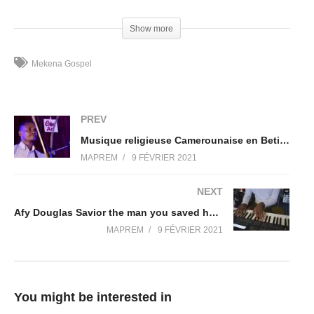
Thanks for commenting and subscribing to the page!
Show more
https://www.facebook.com/MekenaGospel/​
Mekena Gospel
Twitter: @MekenaGospel
Instagram: @MekenaGospel
Watsapp: +237670302899
PREV
Musique religieuse Camerounaise en Beti Eton MAYE KANE YEHOVAH Video Live Mekena Gospel
#bikutsimarathonpraise​#
MAPREM
9 FÉVRIER 2021
(Visited 45 times, 1 visits today)
NEXT
Afy Douglas Savior the man you saved has come through worship you cover by Mekena
MAPREM
9 FÉVRIER 2021
You might be interested in