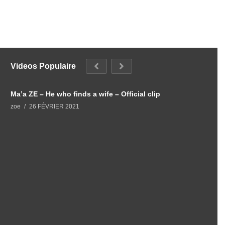
Videos Populaire
Ma’a ZE – He who finds a wife – Official clip
L
zoe
26 FÉVRIER 2021
z