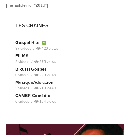
[metaslider id="2819"]
LES CHAINES
Gospel Hits
87 videos
420 views
FILMS
2 videos
275 views
Bikutsi Gospel
0 videos
229 views
MusiqueAdoration
3 videos
218 views
CAMER Comédie
0 videos
164 views