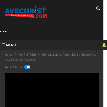
MENU
Home
CHRISTUBE
Benediction : L"aurore De Sa Gloire Avec
Israel Biaka & Praise Act
AUTO NEXT
Guy
Mich
el
KING
fulfu