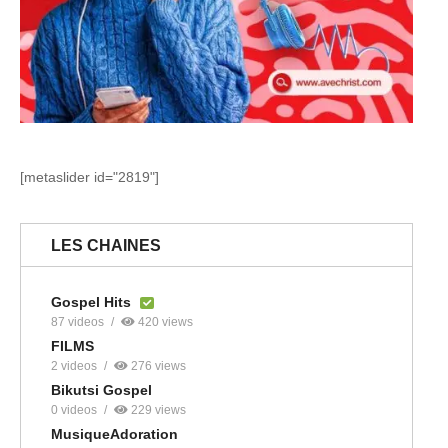
[metaslider id="2819"]
LES CHAINES
Gospel Hits
87 videos
420 views
FILMS
2 videos
276 views
Bikutsi Gospel
0 videos
229 views
MusiqueAdoration