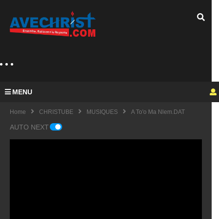
MENU
Home
CHRISTUBE
MUSIQUES
A To'o Ma Nlem.DAT
AUTO NEXT
Guy
Mich
el
KING
fulfu
UE
de