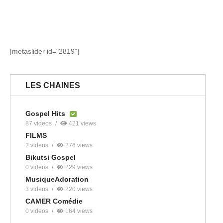
[metaslider id="2819"]
LES CHAINES
Gospel Hits
87 videos
421 views
FILMS
2 videos
276 views
Bikutsi Gospel
0 videos
229 views
MusiqueAdoration
3 videos
220 views
CAMER Comédie
0 videos
164 views