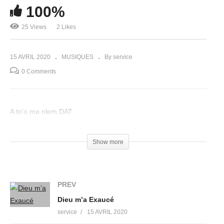
100%
25 Views
2 Likes
15 AVRIL 2020
MUSIQUES
By service
0 Comments
A to’o ma nlem.DAT
(Visited 25 times, 1 visits today)
Show more
PREV
Dieu m’a Exaucé
service
15 AVRIL 2020