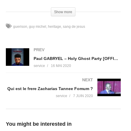
Bonne dégustation
Show more
#GuyMichelKingue
#GospelMusicKingdom
guerison
guy michel
heritage
sang de jesus
#TonHéritageCestLaSanté
#NG Design Cameroun Sarl
(Visited 157 times, 1 visits today)
PREV
Paul GABRYEL – Holy Ghost Party [OFFICIAL VIDEO]
service
16 MAI 2020
NEXT
Qui est le frere Zacharias Tannee Fomum ?
service
7 JUIN 2020
You might be interested in