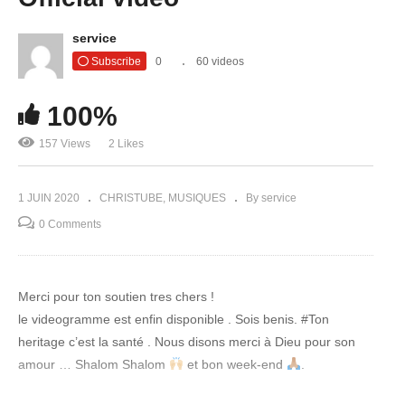
service
Subscribe
0
60 videos
100%
157 Views
2 Likes
1 JUIN 2020
CHRISTUBE
MUSIQUES
By service
0 Comments
Merci pour ton soutien tres chers !
le videogramme est enfin disponible . Sois benis. #Ton
heritage c’est la santé . Nous disons merci à Dieu pour son
amour … Shalom Shalom
et bon week-end
.