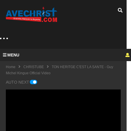
MENU
Home
CHRISTUBE
TON HERITGE C'EST LA SANTE - Guy
Michel Kingue Official Video
AUTO NEXT
Guy
Mich
el
KING
fulfu