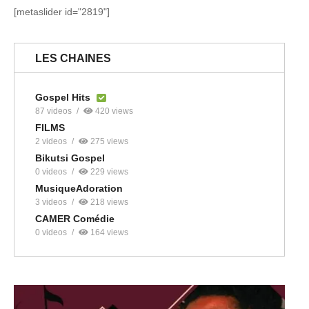
[metaslider id="2819"]
LES CHAINES
Gospel Hits
87 videos
420 views
FILMS
2 videos
275 views
Bikutsi Gospel
0 videos
229 views
MusiqueAdoration
3 videos
218 views
CAMER Comédie
0 videos
164 views