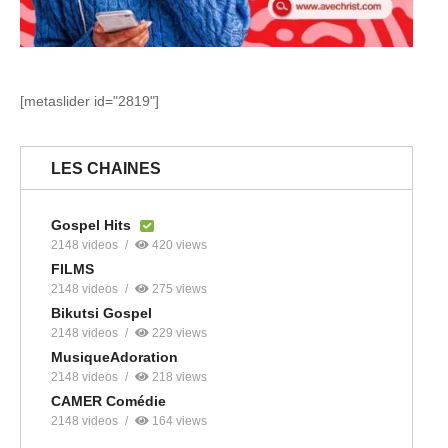
[metaslider id="2819"]
LES CHAINES
Gospel Hits
2148 videos
420 views
FILMS
2148 videos
275 views
Bikutsi Gospel
2148 videos
229 views
MusiqueAdoration
2148 videos
218 views
CAMER Comédie
2148 videos
164 views