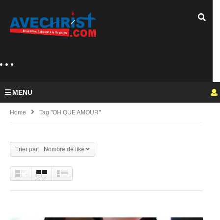
MENU
Home
Tag "OH QUE AMOUR"
Trier par: Nombre de like