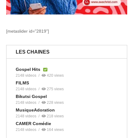
[metaslider id="2819"]
LES CHAINES
Gospel Hits
2148 videos
420 views
FILMS
2148 videos
275 views
Bikutsi Gospel
2148 videos
228 views
MusiqueAdoration
2148 videos
218 views
CAMER Comédie
2148 videos
164 views