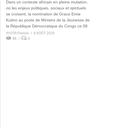
Dans un contexte africain en pleine mutation,
où les enjeux politiques, sociaux et spirituels
se croisent, la nomination de Grace Emie
Kutino au poste de Ministre de la Jeunesse de
la République Démocratique du Congo ce 08
Aout 2025 marque […]
AYOTA Francis
8 AOÛT 2025
86
0