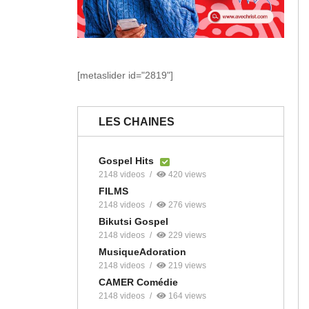
[metaslider id="2819"]
LES CHAINES
Gospel Hits
2148 videos
420 views
FILMS
2148 videos
276 views
Bikutsi Gospel
2148 videos
229 views
MusiqueAdoration
2148 videos
219 views
CAMER Comédie
2148 videos
164 views