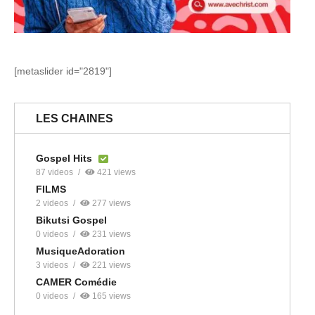
[metaslider id="2819"]
LES CHAINES
Gospel Hits
87 videos
421 views
FILMS
2 videos
277 views
Bikutsi Gospel
0 videos
231 views
MusiqueAdoration
3 videos
221 views
CAMER Comédie
0 videos
165 views