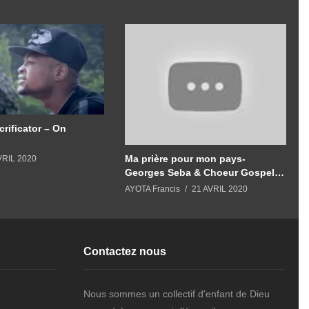
crificator – On
Ma prière pour mon pays-
VRIL 2020
Georges Seba & Choeur Gospel
de Paris Feat Christian Mpondo.
AYOTA Francis
21 AVRIL 2020
(Clip Officiel)
Contactez nous
Nous sommes un collectif d'enfant de Dieu