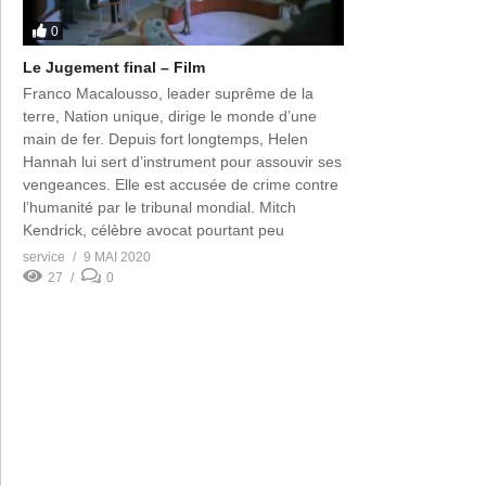
0
Le Jugement final – Film
Franco Macalousso, leader suprême de la
terre, Nation unique, dirige le monde d’une
main de fer. Depuis fort longtemps, Helen
Hannah lui sert d’instrument pour assouvir ses
vengeances. Elle est accusée de crime contre
l’humanité par le tribunal mondial. Mitch
Kendrick, célèbre avocat pourtant peu
enthousiaste à la défendre est commis
service
9 MAI 2020
d’office. Face à lui, […]
27
0