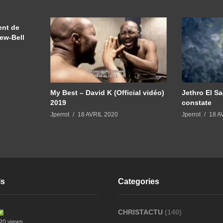
nt de
New-Bell
My Best – David K (Official vidéo)
Jethro El Sa
2019
constate
Jperrot
18 AVRIL 2020
Jperrot
18 A
ls
Categories
CHRISTACTU
(140)
20 views