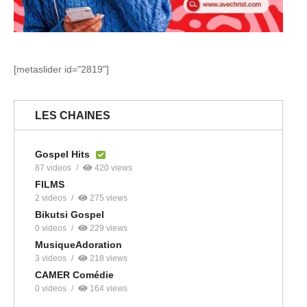
[metaslider id="2819"]
LES CHAINES
Gospel Hits
87 videos
420 views
FILMS
2 videos
275 views
Bikutsi Gospel
0 videos
229 views
MusiqueAdoration
3 videos
218 views
CAMER Comédie
0 videos
164 views