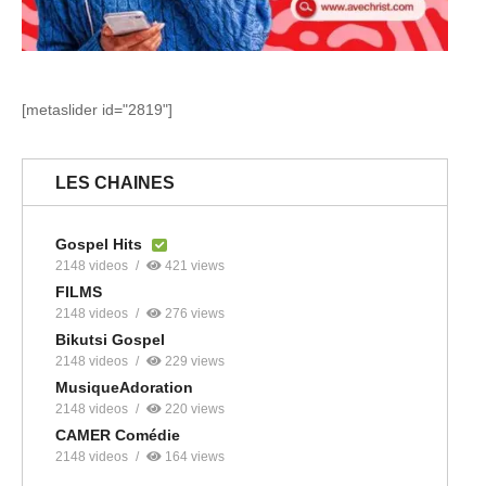
[metaslider id="2819"]
LES CHAINES
Gospel Hits
2148 videos
421 views
FILMS
2148 videos
276 views
Bikutsi Gospel
2148 videos
229 views
MusiqueAdoration
2148 videos
220 views
CAMER Comédie
2148 videos
164 views